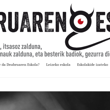
r da Deabruaren Eskola?
Leizeko eskola
Eskolakide izateko