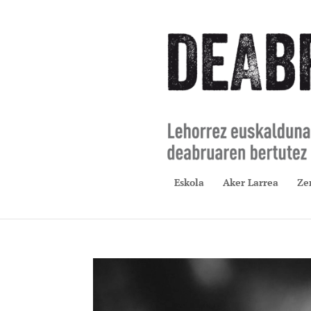
Eskola
Aker Larrea
Ze