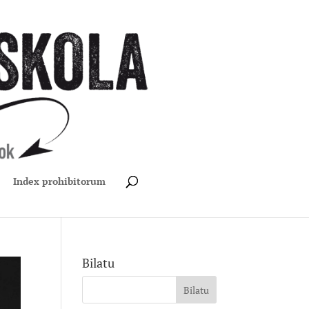
Index prohibitorum
Bilatu