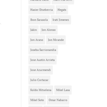
Hasier Etxeberria
Hegats
Ibon Sarasola
Irati Jimenez
a
t
Jakin
Jon Alonso
Jon Arano
Jon Mirande
Joseba Sarrionandia
Joxe Austin Arrieta
Joxe Azurmendi
Julio Cortazar
Koldo Mitxelena
Mikel Lasa
Mikel Soto
Omar Nabarro