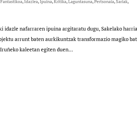
,
Fantastikoa
,
Idazlea
,
Ipuina
,
Kritika
,
Laguntasuna
,
Pertsonaia
,
Sariak
,
 idazle nafarraren ipuina argitaratu dugu, Sakelako harri
objektu arrunt baten aurkikuntzak transformazio magiko ba
 Iruñeko kaleetan egiten duen...