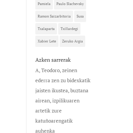
Pamiela
Paulo Slachevsky
Ramon Saizarbitoria
Susa
Txalaparta
Txillardegi
Xabier Lete
Zeruko Argia
Azken sarrerak
A, Teodoro, zeinen
ederra zen zu bidexkatik
jaisten ikustea, buztana
airean, izpilikuaren
artetik zure
katuñoarengatik
auhenka