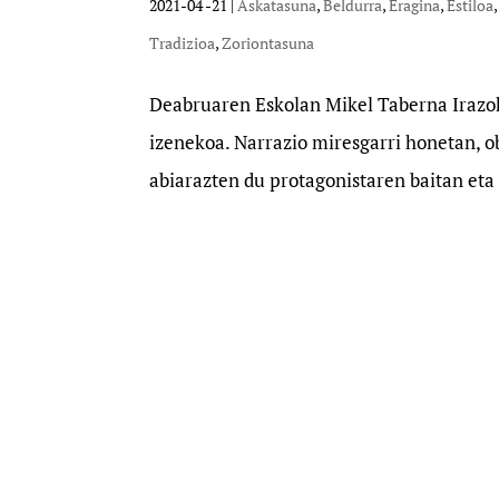
2021-04 -21
|
Askatasuna
,
Beldurra
,
Eragina
,
Estiloa
Tradizioa
,
Zoriontasuna
Deabruaren Eskolan Mikel Taberna Irazoki
izenekoa. Narrazio miresgarri honetan, 
abiarazten du protagonistaren baitan eta