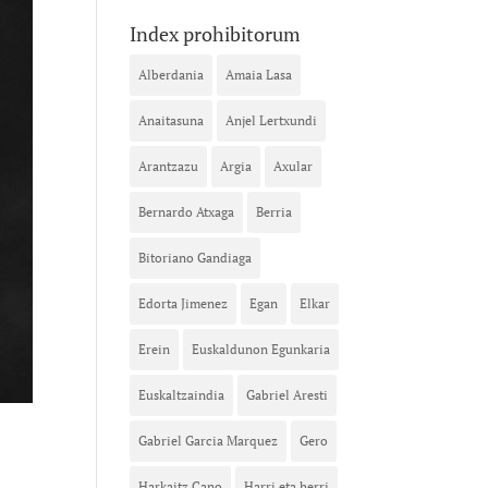
Index prohibitorum
Alberdania
Amaia Lasa
Anaitasuna
Anjel Lertxundi
Arantzazu
Argia
Axular
Bernardo Atxaga
Berria
Bitoriano Gandiaga
Edorta Jimenez
Egan
Elkar
Erein
Euskaldunon Egunkaria
Euskaltzaindia
Gabriel Aresti
Gabriel Garcia Marquez
Gero
Harkaitz Cano
Harri eta herri