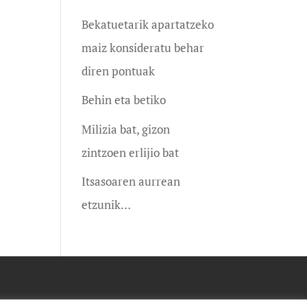
Bekatuetarik apartatzeko
maiz konsideratu behar
diren pontuak
Behin eta betiko
Milizia bat, gizon
zintzoen erlijio bat
Itsasoaren aurrean
etzunik…