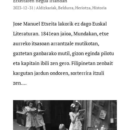
Etxeitaren negua Irlandan
2023-12 -31
|
Aldizkariak
,
Beldurra
,
Heriotza
,
Historia
Jose Manuel Etxeita lakorik ez dago Euskal
Literaturan. 1841ean jaioa, Mundakan, etxe
aurreko itsasoan arrantzale mutikotan,
gaztetan ganbarako mutil, gizon eginda pilotu
eta kapitain ibili zen gero. Filipinetan zenbait
kargutan jardun ondoren, sorterrira itzuli
zen....