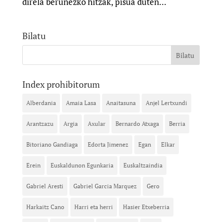
direla berunezko hitzak, pisua duten...
Bilatu
Index prohibitorum
Alberdania
Amaia Lasa
Anaitasuna
Anjel Lertxundi
Arantzazu
Argia
Axular
Bernardo Atxaga
Berria
Bitoriano Gandiaga
Edorta Jimenez
Egan
Elkar
Erein
Euskaldunon Egunkaria
Euskaltzaindia
Gabriel Aresti
Gabriel Garcia Marquez
Gero
Harkaitz Cano
Harri eta herri
Hasier Etxeberria