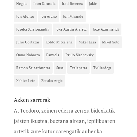
Hegats
Ibon Sarasola
Irati Jimenez
Jakin
Jon Alonso
Jon Arano
Jon Mirande
Joseba Sarrionandia
Joxe Austin Arrieta
Joxe Azurmendi
Julio Cortazar
Koldo Mitxelena
Mikel Lasa
Mikel Soto
Omar Nabarro
Pamiela
Paulo Slachevsky
Ramon Saizarbitoria
Susa
Txalaparta
Txillardegi
Xabier Lete
Zeruko Argia
Azken sarrerak
A, Teodoro, zeinen ederra zen zu bidexkatik
jaisten ikustea, buztana airean, izpilikuaren
artetik zure katuñoarengatik auhenka