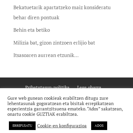
Bekatuetarik apartatzeko maiz konsideratu
behar diren pontuak
Behin eta betiko
Milizia bat, gizon zintzoen erlijio bat
Itsasoaren aurrean etzunik…
Pribatutasun-politika
Lege oharra
Cookie Politika
Gure web gunean cookieak erabiltzen ditugu zure
lehentasunak gogoratzean eta bisitak errepikatzean
esperientzia garrantzitsuena emateko. “Ados” sakatzean,
onartu cookie GUZTIAK erabiltzea.
Cookie-en konfigurazioa
ERREFUSATU
ADOS
monti | diseinu grafikoa