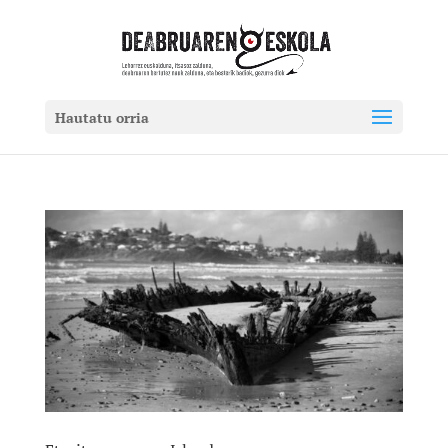
Hautatu orria