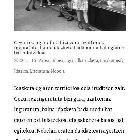
Gezurrez inguratuta bizi gara, azalkeriaz
inguratuta, baina idazketa bada modu bat egiaren
bat bilatzekoa
2020-11 -15
|
Artea
,
Bilbea
,
Egia
,
Elkarrizketa
,
Emakumeak
,
Idazlea
,
Literatura
,
Nobela
Idazketa egiaren territorioa dela iruditzen zait.
Gezurrez inguratuta bizi gara, azalkeriaz
inguratuta, baina idazketa bada modu bat
egiaren bat bilatzekoa, eta sakonera bidaia bat
egitekoa. Nobelan esaten da idaztean agertzen