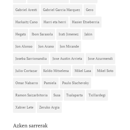
Gabriel Aresti
Gabriel Garcia Marquez
Gero
Harkaitz Cano
Harri eta herri
Hasier Etxeberria
Hegats
Ibon Sarasola
Irati Jimenez
Jakin
Jon Alonso
Jon Arano
Jon Mirande
Joseba Sarrionandia
Joxe Austin Arrieta
Joxe Azurmendi
Julio Cortazar
Koldo Mitxelena
Mikel Lasa
Mikel Soto
Omar Nabarro
Pamiela
Paulo Slachevsky
Ramon Saizarbitoria
Susa
Txalaparta
Txillardegi
Xabier Lete
Zeruko Argia
Azken sarrerak