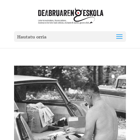
Hautatu orria