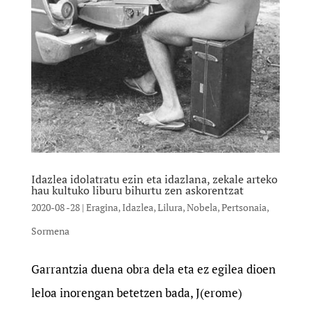
Idazlea idolatratu ezin eta idazlana, zekale arteko
hau kultuko liburu bihurtu zen askorentzat
2020-08 -28
|
Eragina
,
Idazlea
,
Lilura
,
Nobela
,
Pertsonaia
,
Sormena
Garrantzia duena obra dela eta ez egilea dioen
leloa inorengan betetzen bada, J(erome)