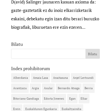
D(avid) Salinger jaunaren kasuan axioma da:
gazte-gaztetatik ez du inoiz elkarrizketarik
eskaini, debekatu egin izan ditu berari buruzko
biografiak, liburuetan ere ezin ezeren...
Bilatu
Index prohibitorum
Alberdania
Amaia Lasa
Anaitasuna
Anjel Lertxundi
Arantzazu
Argia
Axular
Bernardo Atxaga
Berria
Bitoriano Gandiaga
Edorta Jimenez
Egan
Elkar
Erein
Euskaldunon Egunkaria
Euskaltzaindia