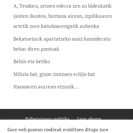
A, Teodoro, zeinen ederra zen zu bidexkatik
jaisten ikustea, buztana airean, izpilikuaren
artetik zure katuñoarengatik auhenka
Bekatuetarik apartatzeko maiz konsideratu
behar diren pontuak
Behin eta betiko
Milizia bat, gizon zintzoen erlijio bat
Itsasoaren aurrean etzunik…
Pribatutasun-politika
Lege oharra
Cookie Politika
Gure web gunean cookieak erabiltzen ditugu zure