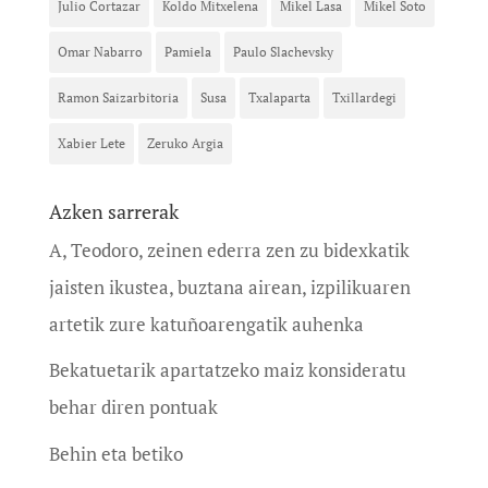
Julio Cortazar
Koldo Mitxelena
Mikel Lasa
Mikel Soto
Omar Nabarro
Pamiela
Paulo Slachevsky
Ramon Saizarbitoria
Susa
Txalaparta
Txillardegi
Xabier Lete
Zeruko Argia
Azken sarrerak
A, Teodoro, zeinen ederra zen zu bidexkatik
jaisten ikustea, buztana airean, izpilikuaren
artetik zure katuñoarengatik auhenka
Bekatuetarik apartatzeko maiz konsideratu
behar diren pontuak
Behin eta betiko