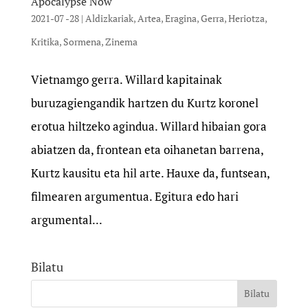
Apocalypse Now
2021-07 -28
|
Aldizkariak
,
Artea
,
Eragina
,
Gerra
,
Heriotza
,
Kritika
,
Sormena
,
Zinema
Vietnamgo gerra. Willard kapitainak
buruzagiengandik hartzen du Kurtz koronel
erotua hiltzeko agindua. Willard hibaian gora
abiatzen da, frontean eta oihanetan barrena,
Kurtz kausitu eta hil arte. Hauxe da, funtsean,
filmearen argumentua. Egitura edo hari
argumental...
Bilatu