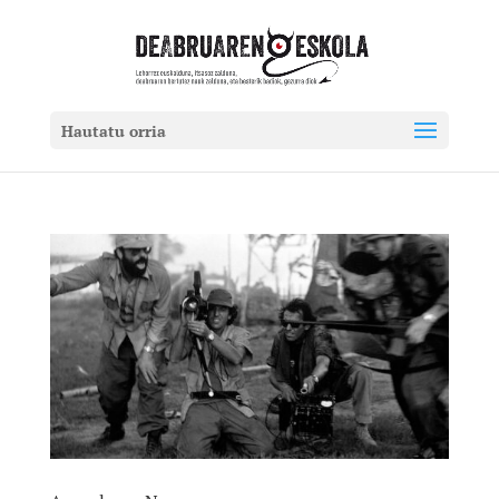
Hautatu orria