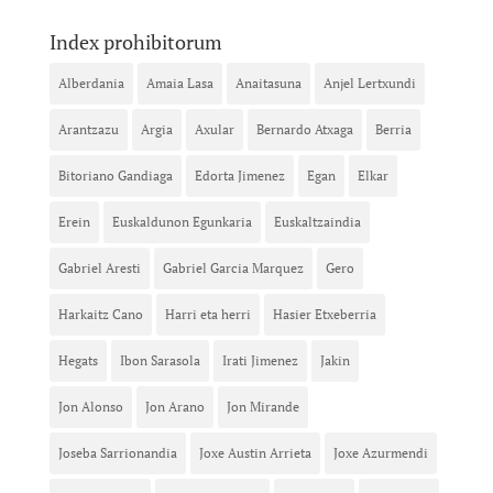
Index prohibitorum
Alberdania
Amaia Lasa
Anaitasuna
Anjel Lertxundi
Arantzazu
Argia
Axular
Bernardo Atxaga
Berria
Bitoriano Gandiaga
Edorta Jimenez
Egan
Elkar
Erein
Euskaldunon Egunkaria
Euskaltzaindia
Gabriel Aresti
Gabriel Garcia Marquez
Gero
Harkaitz Cano
Harri eta herri
Hasier Etxeberria
Hegats
Ibon Sarasola
Irati Jimenez
Jakin
Jon Alonso
Jon Arano
Jon Mirande
Joseba Sarrionandia
Joxe Austin Arrieta
Joxe Azurmendi