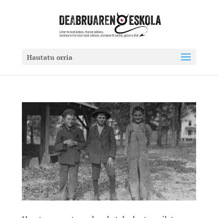
Hautatu orria