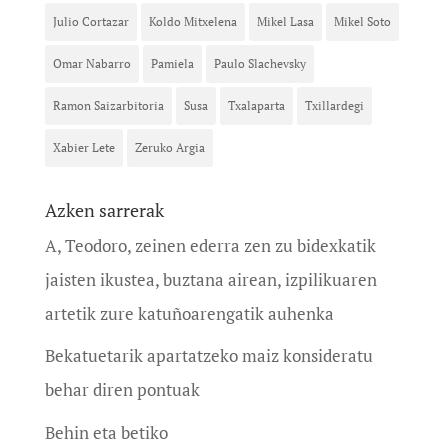
Julio Cortazar
Koldo Mitxelena
Mikel Lasa
Mikel Soto
Omar Nabarro
Pamiela
Paulo Slachevsky
Ramon Saizarbitoria
Susa
Txalaparta
Txillardegi
Xabier Lete
Zeruko Argia
Azken sarrerak
A, Teodoro, zeinen ederra zen zu bidexkatik
jaisten ikustea, buztana airean, izpilikuaren
artetik zure katuñoarengatik auhenka
Bekatuetarik apartatzeko maiz konsideratu
behar diren pontuak
Behin eta betiko