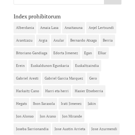
Index prohibitorum
Alberdania
Amaia Lasa
Anaitasuna
Anjel Lertxundi
Arantzazu
Argia
Axular
Bernardo Atxaga
Berria
Bitoriano Gandiaga
Edorta Jimenez
Egan
Elkar
Erein
Euskaldunon Egunkaria
Euskaltzaindia
Gabriel Aresti
Gabriel Garcia Marquez
Gero
Harkaitz Cano
Harri eta herri
Hasier Etxeberria
Hegats
Ibon Sarasola
Irati Jimenez
Jakin
Jon Alonso
Jon Arano
Jon Mirande
Joseba Sarrionandia
Joxe Austin Arrieta
Joxe Azurmendi