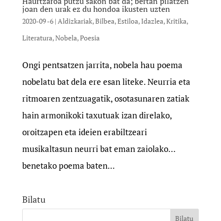
Haurtzaroa putzu sakon bat da; bertan pilatzen
joan den urak ez du hondoa ikusten uzten
2020-09 -6
|
Aldizkariak
,
Bilbea
,
Estiloa
,
Idazlea
,
Kritika
,
Literatura
,
Nobela
,
Poesia
Ongi pentsatzen jarrita, nobela hau poema
nobelatu bat dela ere esan liteke. Neurria eta
ritmoaren zentzuagatik, osotasunaren zatiak
hain armonikoki taxutuak izan direlako,
oroitzapen eta ideien erabiltzeari
musikaltasun neurri bat eman zaiolako…
benetako poema baten...
Bilatu