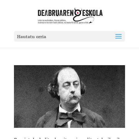
Hautatu orria