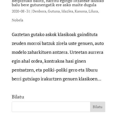
Berpiztuko balitz, harritu egingo litzateke ikusiko
balu bere gutunengatik ere asko maite dugula
2020-08 -31
|
Denbora
,
Gutuna
,
Idazlea
,
Kanona
,
Lilura
,
Nobela
Gaztetan gutako askok klasikoak gaindituta
zeuden morroi batzuk zirela uste genuen, auto
modelo zaharkituen antzera. Urteetan aurrera
egin ahal ordea, kontrakoa hasi ginen
pentsatzen, eta poliki-poliki gero eta liburu
berri gutxiago irakurtzen genuen klasikoen...
Bilatu