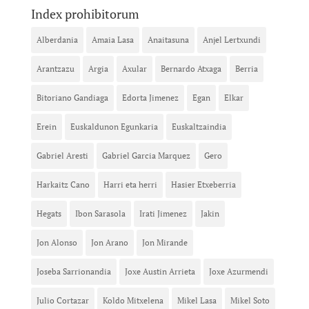
Index prohibitorum
Alberdania
Amaia Lasa
Anaitasuna
Anjel Lertxundi
Arantzazu
Argia
Axular
Bernardo Atxaga
Berria
Bitoriano Gandiaga
Edorta Jimenez
Egan
Elkar
Erein
Euskaldunon Egunkaria
Euskaltzaindia
Gabriel Aresti
Gabriel Garcia Marquez
Gero
Harkaitz Cano
Harri eta herri
Hasier Etxeberria
Hegats
Ibon Sarasola
Irati Jimenez
Jakin
Jon Alonso
Jon Arano
Jon Mirande
Joseba Sarrionandia
Joxe Austin Arrieta
Joxe Azurmendi
Julio Cortazar
Koldo Mitxelena
Mikel Lasa
Mikel Soto