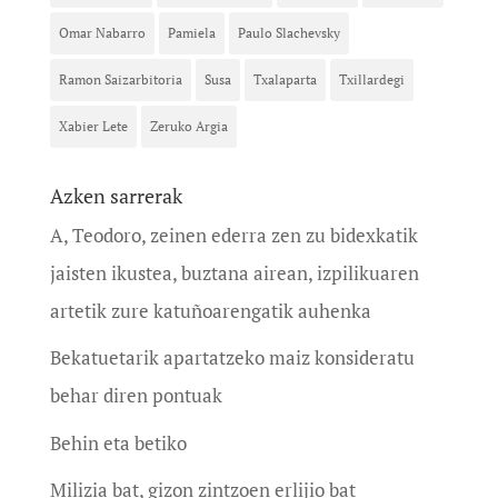
Omar Nabarro
Pamiela
Paulo Slachevsky
Ramon Saizarbitoria
Susa
Txalaparta
Txillardegi
Xabier Lete
Zeruko Argia
Azken sarrerak
A, Teodoro, zeinen ederra zen zu bidexkatik
jaisten ikustea, buztana airean, izpilikuaren
artetik zure katuñoarengatik auhenka
Bekatuetarik apartatzeko maiz konsideratu
behar diren pontuak
Behin eta betiko
Milizia bat, gizon zintzoen erlijio bat