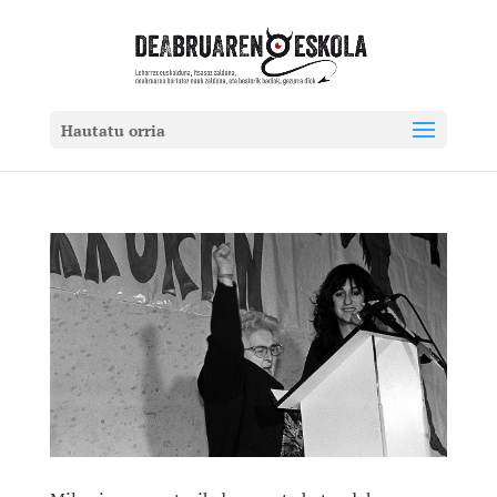
Hautatu orria