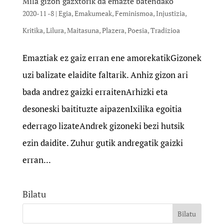
Mila gizon gazxtorik da emazte batendako
2020-11 -8
|
Egia
,
Emakumeak
,
Feminismoa
,
Injustizia
,
Kritika
,
Lilura
,
Maitasuna
,
Plazera
,
Poesia
,
Tradizioa
Emaztiak ez gaiz erran ene amorekatikGizonek
uzi balizate elaidite faltarik. Anhiz gizon ari
bada andrez gaizki erraitenArhizki eta
desoneski baitituzte aipazenIxilika egoitia
ederrago lizateAndrek gizoneki bezi hutsik
ezin daidite. Zuhur gutik andregatik gaizki
erran...
Bilatu