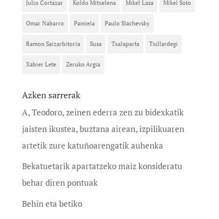
Julio Cortazar
Koldo Mitxelena
Mikel Lasa
Mikel Soto
Omar Nabarro
Pamiela
Paulo Slachevsky
Ramon Saizarbitoria
Susa
Txalaparta
Txillardegi
Xabier Lete
Zeruko Argia
Azken sarrerak
A, Teodoro, zeinen ederra zen zu bidexkatik
jaisten ikustea, buztana airean, izpilikuaren
artetik zure katuñoarengatik auhenka
Bekatuetarik apartatzeko maiz konsideratu
behar diren pontuak
Behin eta betiko