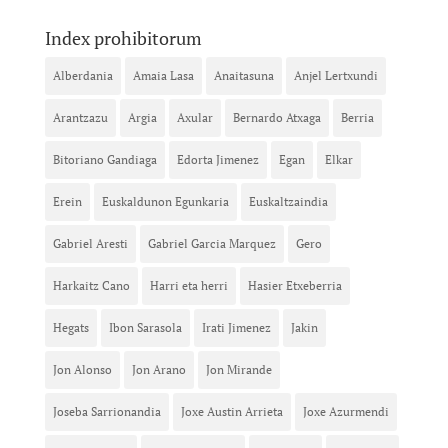
Index prohibitorum
Alberdania
Amaia Lasa
Anaitasuna
Anjel Lertxundi
Arantzazu
Argia
Axular
Bernardo Atxaga
Berria
Bitoriano Gandiaga
Edorta Jimenez
Egan
Elkar
Erein
Euskaldunon Egunkaria
Euskaltzaindia
Gabriel Aresti
Gabriel Garcia Marquez
Gero
Harkaitz Cano
Harri eta herri
Hasier Etxeberria
Hegats
Ibon Sarasola
Irati Jimenez
Jakin
Jon Alonso
Jon Arano
Jon Mirande
Joseba Sarrionandia
Joxe Austin Arrieta
Joxe Azurmendi