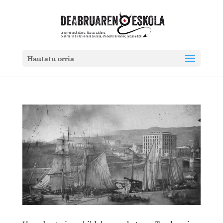
Hautatu orria