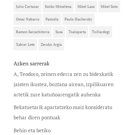
Julio Cortazar
Koldo Mitxelena
Mikel Lasa
Mikel Soto
Omar Nabarro
Pamiela
Paulo Slachevsky
Ramon Saizarbitoria
Susa
Txalaparta
Txillardegi
Xabier Lete
Zeruko Argia
Azken sarrerak
A, Teodoro, zeinen ederra zen zu bidexkatik
jaisten ikustea, buztana airean, izpilikuaren
artetik zure katuñoarengatik auhenka
Bekatuetarik apartatzeko maiz konsideratu
behar diren pontuak
Behin eta betiko