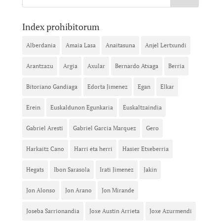
Index prohibitorum
Alberdania
Amaia Lasa
Anaitasuna
Anjel Lertxundi
Arantzazu
Argia
Axular
Bernardo Atxaga
Berria
Bitoriano Gandiaga
Edorta Jimenez
Egan
Elkar
Erein
Euskaldunon Egunkaria
Euskaltzaindia
Gabriel Aresti
Gabriel Garcia Marquez
Gero
Harkaitz Cano
Harri eta herri
Hasier Etxeberria
Hegats
Ibon Sarasola
Irati Jimenez
Jakin
Jon Alonso
Jon Arano
Jon Mirande
Joseba Sarrionandia
Joxe Austin Arrieta
Joxe Azurmendi