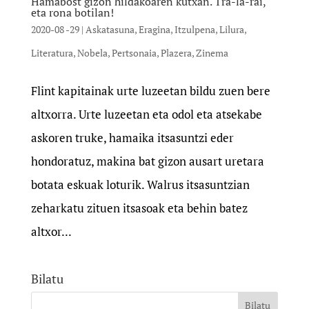
Hamabost gizon hildakoaren kutxan. Tra-la-rai,
eta rona botilan!
2020-08 -29
|
Askatasuna
,
Eragina
,
Itzulpena
,
Lilura
,
Literatura
,
Nobela
,
Pertsonaia
,
Plazera
,
Zinema
Flint kapitainak urte luzeetan bildu zuen bere
altxorra. Urte luzeetan eta odol eta atsekabe
askoren truke, hamaika itsasuntzi eder
hondoratuz, makina bat gizon ausart uretara
botata eskuak loturik. Walrus itsasuntzian
zeharkatu zituen itsasoak eta behin batez
altxor...
Bilatu