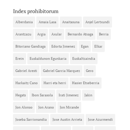
Index prohibitorum
Alberdania
Amaia Lasa
Anaitasuna
Anjel Lertxundi
Arantzazu
Argia
Axular
Bernardo Atxaga
Berria
Bitoriano Gandiaga
Edorta Jimenez
Egan
Elkar
Erein
Euskaldunon Egunkaria
Euskaltzaindia
Gabriel Aresti
Gabriel Garcia Marquez
Gero
Harkaitz Cano
Harri eta herri
Hasier Etxeberria
Hegats
Ibon Sarasola
Irati Jimenez
Jakin
Jon Alonso
Jon Arano
Jon Mirande
Joseba Sarrionandia
Joxe Austin Arrieta
Joxe Azurmendi