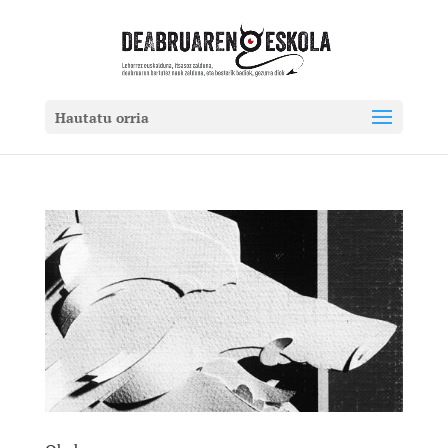
Hautatu orria