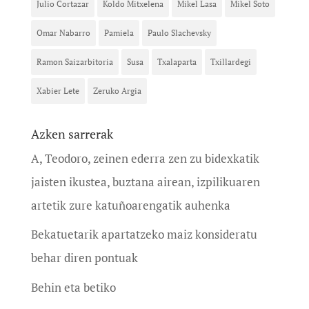
Julio Cortazar
Koldo Mitxelena
Mikel Lasa
Mikel Soto
Omar Nabarro
Pamiela
Paulo Slachevsky
Ramon Saizarbitoria
Susa
Txalaparta
Txillardegi
Xabier Lete
Zeruko Argia
Azken sarrerak
A, Teodoro, zeinen ederra zen zu bidexkatik
jaisten ikustea, buztana airean, izpilikuaren
artetik zure katuñoarengatik auhenka
Bekatuetarik apartatzeko maiz konsideratu
behar diren pontuak
Behin eta betiko