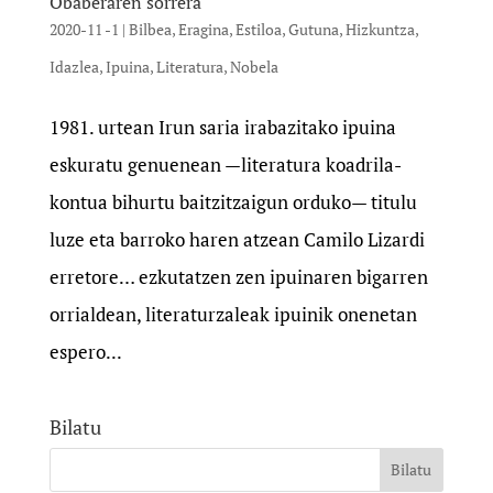
Obaberaren sorrera
2020-11 -1
|
Bilbea
,
Eragina
,
Estiloa
,
Gutuna
,
Hizkuntza
,
Idazlea
,
Ipuina
,
Literatura
,
Nobela
1981. urtean Irun saria irabazitako ipuina
eskuratu genuenean —literatura koadrila-
kontua bihurtu baitzitzaigun orduko— titulu
luze eta barroko haren atzean Camilo Lizardi
erretore… ezkutatzen zen ipuinaren bigarren
orrialdean, literaturzaleak ipuinik onenetan
espero...
Bilatu