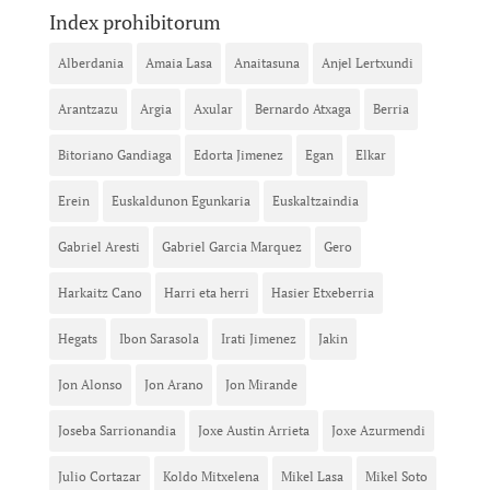
Index prohibitorum
Alberdania
Amaia Lasa
Anaitasuna
Anjel Lertxundi
Arantzazu
Argia
Axular
Bernardo Atxaga
Berria
Bitoriano Gandiaga
Edorta Jimenez
Egan
Elkar
Erein
Euskaldunon Egunkaria
Euskaltzaindia
Gabriel Aresti
Gabriel Garcia Marquez
Gero
Harkaitz Cano
Harri eta herri
Hasier Etxeberria
Hegats
Ibon Sarasola
Irati Jimenez
Jakin
Jon Alonso
Jon Arano
Jon Mirande
Joseba Sarrionandia
Joxe Austin Arrieta
Joxe Azurmendi
Julio Cortazar
Koldo Mitxelena
Mikel Lasa
Mikel Soto