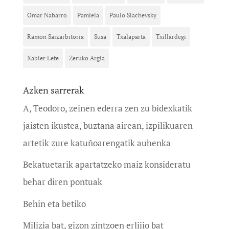
Omar Nabarro
Pamiela
Paulo Slachevsky
Ramon Saizarbitoria
Susa
Txalaparta
Txillardegi
Xabier Lete
Zeruko Argia
Azken sarrerak
A, Teodoro, zeinen ederra zen zu bidexkatik
jaisten ikustea, buztana airean, izpilikuaren
artetik zure katuñoarengatik auhenka
Bekatuetarik apartatzeko maiz konsideratu
behar diren pontuak
Behin eta betiko
Milizia bat, gizon zintzoen erlijio bat