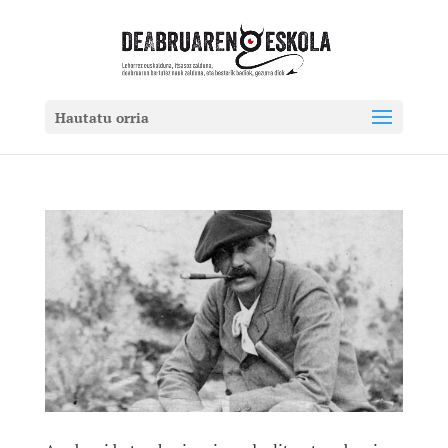
Hautatu orria