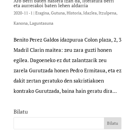
Aro berri baten hasiera izan da, literatura berri
eta aurrerakoi baten lehen aldarria
2020-11 -1
|
Eragina
,
Gutuna
,
Historia
,
Idazlea
,
Itzulpena
,
Kanona
,
Laguntasuna
Benito Perez Galdos idazpurua Colon plaza, 2, 3
Madril Clarin maitea: zeu zara guzti honen
egilea. Dagoeneko ez dut zalantzarik zeu
zarela Gurutzada honen Pedro Ermitaua, eta ez
dakit zertan geratuko den sakristiakoen
kontrako Gurutzada, baina hain geratu dira...
Bilatu