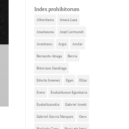
Index prohibitorum
Alberdania
Amaia Lasa
Anaitasuna
Anjel Lertxundi
Arantzazu
Argia
Axular
Bernardo Atxaga
Berria
Bitoriano Gandiaga
Edorta Jimenez
Egan
Elkar
Erein
Euskaldunon Egunkaria
Euskaltzaindia
Gabriel Aresti
Gabriel Garcia Marquez
Gero
Harkaitz Cano
Harri eta herri