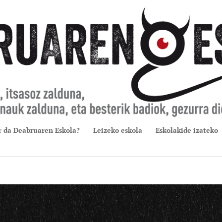
r da Deabruaren Eskola?
Leizeko eskola
Eskolakide izateko