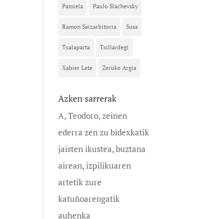
Pamiela
Paulo Slachevsky
Ramon Saizarbitoria
Susa
Txalaparta
Txillardegi
Xabier Lete
Zeruko Argia
Azken sarrerak
A, Teodoro, zeinen
ederra zen zu bidexkatik
jaisten ikustea, buztana
airean, izpilikuaren
artetik zure
katuñoarengatik
auhenka