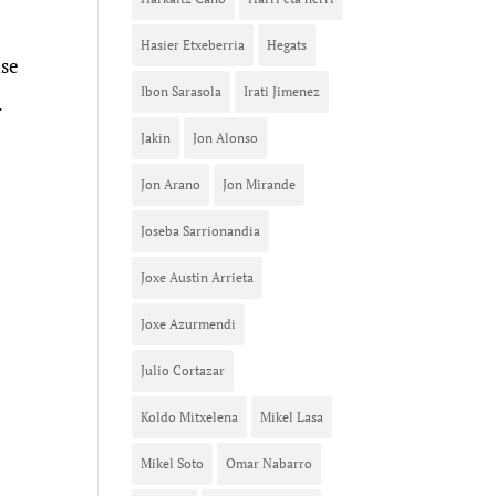
Hasier Etxeberria
Hegats
ise
Ibon Sarasola
Irati Jimenez
.
Jakin
Jon Alonso
Jon Arano
Jon Mirande
Joseba Sarrionandia
Joxe Austin Arrieta
Joxe Azurmendi
Julio Cortazar
Koldo Mitxelena
Mikel Lasa
Mikel Soto
Omar Nabarro