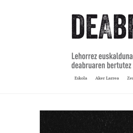
Eskola
Aker Larrea
Ze