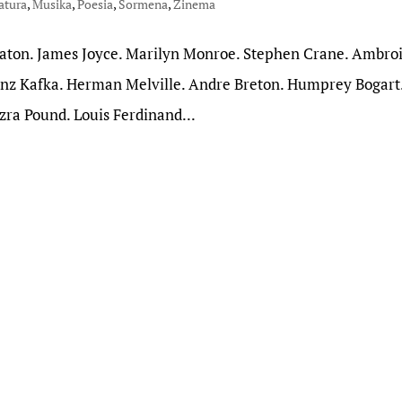
atura
,
Musika
,
Poesia
,
Sormena
,
Zinema
Keaton. James Joyce. Marilyn Monroe. Stephen Crane. Ambro
anz Kafka. Herman Melville. Andre Breton. Humprey Bogart
Ezra Pound. Louis Ferdinand...