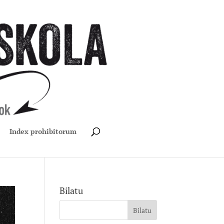
Index prohibitorum
Bilatu