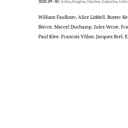
2020-09 -30
|
Artea
,
Eragina
,
Idazlea
,
Irakurlea
,
Liter
William Faulkner. Alice Liddell. Buster 
Bierce. Marcel Duchamp. Jules Verne. Fr
Paul Klee. Francois Villon. Jacques Brel. 