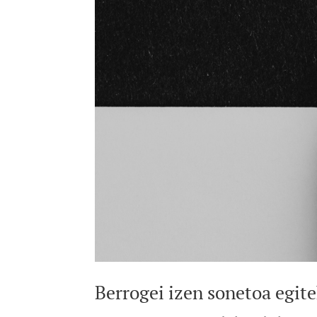
Berrogei izen sonetoa egit