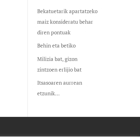
Bekatuetarik apartatzeko
maiz konsideratu behar
diren pontuak
Behin eta betiko
Milizia bat, gizon
zintzoen erlijio bat
Itsasoaren aurrean
etzunik…