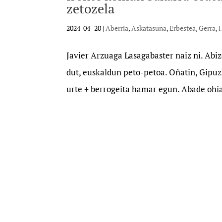
zetozela
2024-04 -20
|
Aberria
,
Askatasuna
,
Erbestea
,
Gerra
,
H
Javier Arzuaga Lasagabaster naiz ni. Abiz
dut, euskaldun peto-petoa. Oñatin, Gipuz
urte + berrogeita hamar egun. Abade ohia 