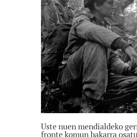
Uste nuen mendialdeko gerri
fronte komun bakarra osatu