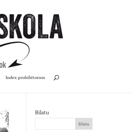
Index prohibitorum
Bilatu