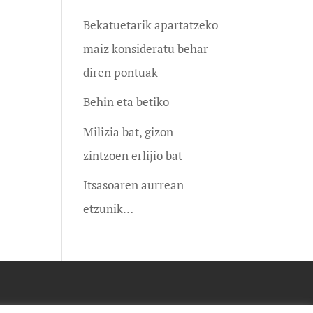
Bekatuetarik apartatzeko
maiz konsideratu behar
diren pontuak
Behin eta betiko
Milizia bat, gizon
zintzoen erlijio bat
Itsasoaren aurrean
etzunik…