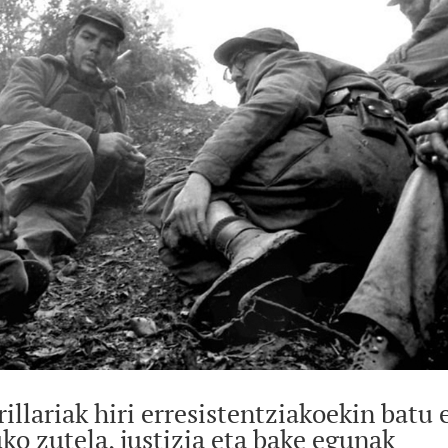
llariak hiri erresistentziakoekin batu 
ko zutela, justizia eta bake egunak