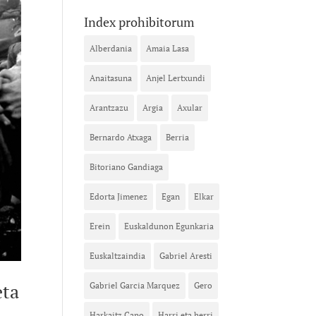
Index prohibitorum
Alberdania
Amaia Lasa
Anaitasuna
Anjel Lertxundi
Arantzazu
Argia
Axular
Bernardo Atxaga
Berria
Bitoriano Gandiaga
Edorta Jimenez
Egan
Elkar
Erein
Euskaldunon Egunkaria
Euskaltzaindia
Gabriel Aresti
eta
Gabriel Garcia Marquez
Gero
Harkaitz Cano
Harri eta herri