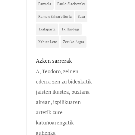
Pamiela
Paulo Slachevsky
Ramon Saizarbitoria
Susa
Txalaparta
Txillardegi
Xabier Lete
Zeruko Argia
Azken sarrerak
A, Teodoro, zeinen
ederra zen zu bidexkatik
jaisten ikustea, buztana
airean, izpilikuaren
artetik zure
katuñoarengatik
auhenka