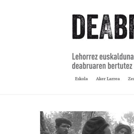
Eskola
Aker Larrea
Ze