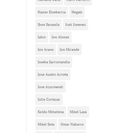
Hasier Etxeberria
Hegats
Ibon Sarasola
Irati Jimenez
Jakin
Jon Alonso
Jon Arano
Jon Mirande
Joseba Sarrionandia
Joxe Austin Arrieta
Joxe Azurmendi
Julio Cortazar
Koldo Mitxelena
Mikel Lasa
Mikel Soto
Omar Nabarro