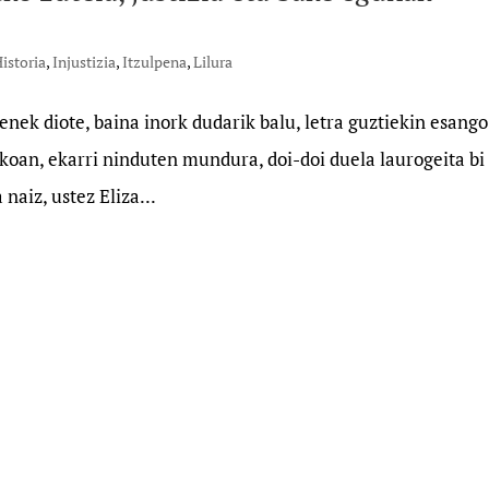
istoria
,
Injustizia
,
Itzulpena
,
Lilura
enek diote, baina inork dudarik balu, letra guztiekin esango
koan, ekarri ninduten mundura, doi-doi duela laurogeita bi
naiz, ustez Eliza...