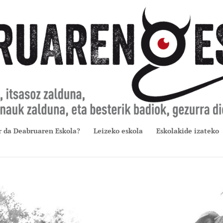
r da Deabruaren Eskola?
Leizeko eskola
Eskolakide izateko