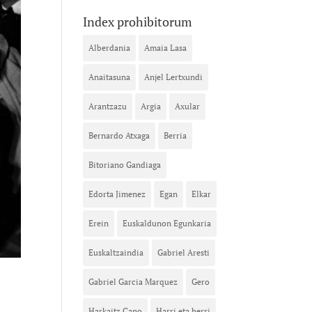
Index prohibitorum
Alberdania
Amaia Lasa
Anaitasuna
Anjel Lertxundi
Arantzazu
Argia
Axular
Bernardo Atxaga
Berria
Bitoriano Gandiaga
Edorta Jimenez
Egan
Elkar
Erein
Euskaldunon Egunkaria
Euskaltzaindia
Gabriel Aresti
Gabriel Garcia Marquez
Gero
Harkaitz Cano
Harri eta herri