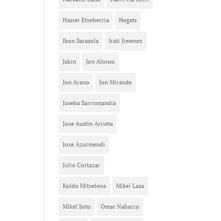
Hasier Etxeberria
Hegats
Ibon Sarasola
Irati Jimenez
Jakin
Jon Alonso
Jon Arano
Jon Mirande
Joseba Sarrionandia
Joxe Austin Arrieta
Joxe Azurmendi
Julio Cortazar
Koldo Mitxelena
Mikel Lasa
Mikel Soto
Omar Nabarro