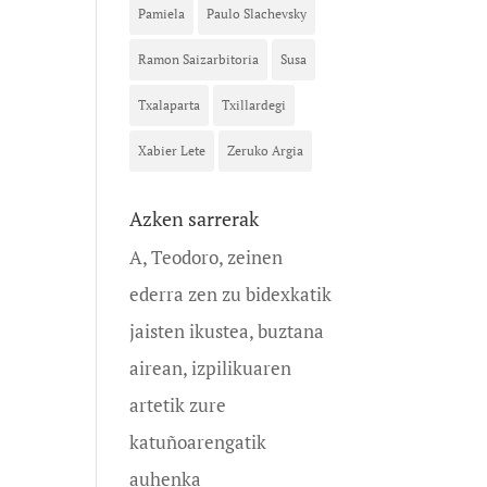
Pamiela
Paulo Slachevsky
Ramon Saizarbitoria
Susa
Txalaparta
Txillardegi
Xabier Lete
Zeruko Argia
Azken sarrerak
A, Teodoro, zeinen
ederra zen zu bidexkatik
jaisten ikustea, buztana
airean, izpilikuaren
artetik zure
katuñoarengatik
auhenka