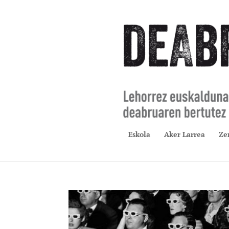
Eskola
Aker Larrea
Ze