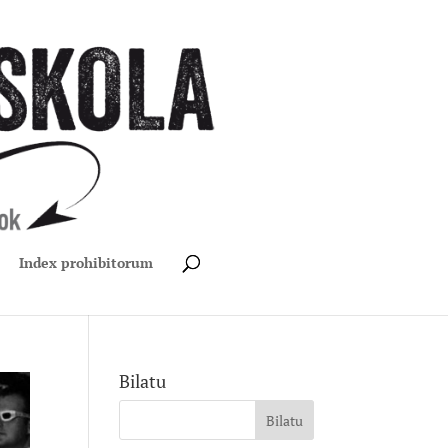
Index prohibitorum
Bilatu