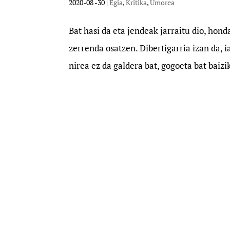
2020-08 -30
|
Egia
,
Kritika
,
Umorea
Bat hasi da eta jendeak jarraitu dio, hon
zerrenda osatzen. Dibertigarria izan da, 
nirea ez da galdera bat, gogoeta bat baizik