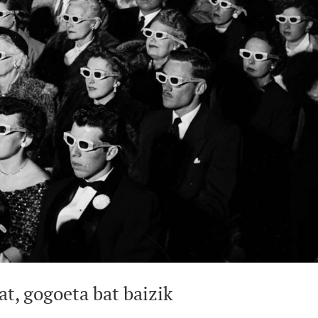
at, gogoeta bat baizik