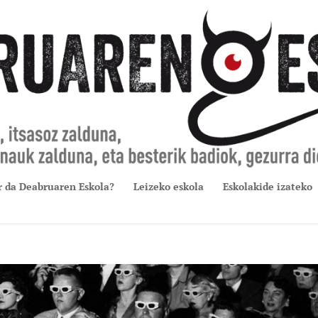
r da Deabruaren Eskola?
Leizeko eskola
Eskolakide izateko