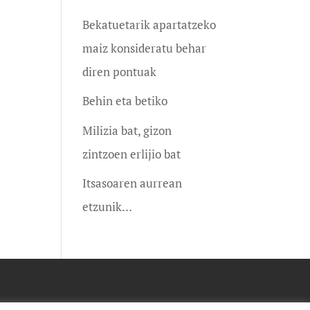
Bekatuetarik apartatzeko
maiz konsideratu behar
diren pontuak
Behin eta betiko
Milizia bat, gizon
zintzoen erlijio bat
Itsasoaren aurrean
etzunik…