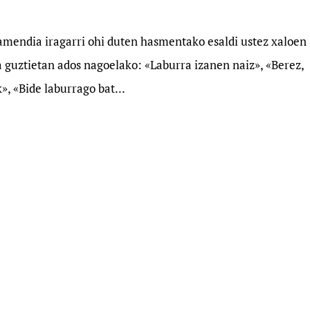
damendia iragarri ohi duten hasmentako esaldi ustez xaloen
ia guztietan ados nagoelako: «Laburra izanen naiz», «Berez,
», «Bide laburrago bat...