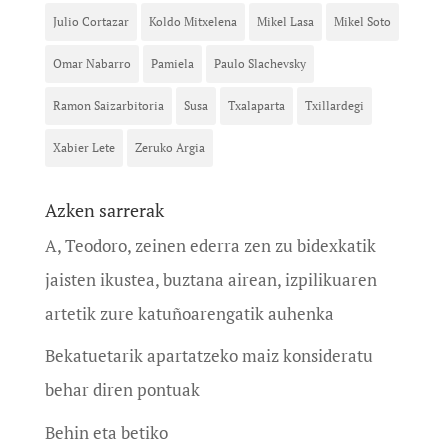
Julio Cortazar
Koldo Mitxelena
Mikel Lasa
Mikel Soto
Omar Nabarro
Pamiela
Paulo Slachevsky
Ramon Saizarbitoria
Susa
Txalaparta
Txillardegi
Xabier Lete
Zeruko Argia
Azken sarrerak
A, Teodoro, zeinen ederra zen zu bidexkatik
jaisten ikustea, buztana airean, izpilikuaren
artetik zure katuñoarengatik auhenka
Bekatuetarik apartatzeko maiz konsideratu
behar diren pontuak
Behin eta betiko