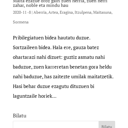
Maita ezazue oroz gain zuen herria, zuen herri
zahar, noble eta mindu hau
2020-11 -8
|
Aberria
,
Artea
,
Eragina
,
Itzulpena
,
Maitasuna
,
Sormena
Pribilegiatuen bidea hautatu duzue.
Sortzaileen bidea. Hala ere, gauza batez
ohartarazi nahi dizuet: guztiz asmatu nahi
baduzue, zuen karreretan benetan gora heldu
nahi baduzue, has zaitezte umilak maitatzetik.
Hasi behar duzue ezagutu dituzuen bi
laguntzaile horiek...
Bilatu