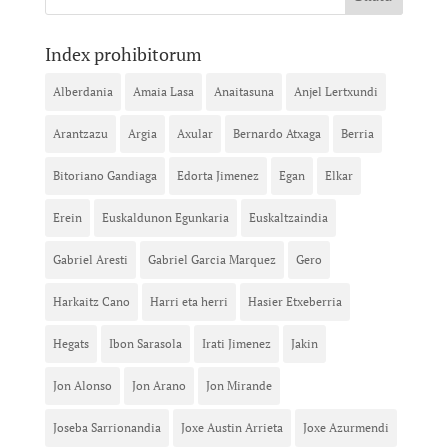
Index prohibitorum
Alberdania
Amaia Lasa
Anaitasuna
Anjel Lertxundi
Arantzazu
Argia
Axular
Bernardo Atxaga
Berria
Bitoriano Gandiaga
Edorta Jimenez
Egan
Elkar
Erein
Euskaldunon Egunkaria
Euskaltzaindia
Gabriel Aresti
Gabriel Garcia Marquez
Gero
Harkaitz Cano
Harri eta herri
Hasier Etxeberria
Hegats
Ibon Sarasola
Irati Jimenez
Jakin
Jon Alonso
Jon Arano
Jon Mirande
Joseba Sarrionandia
Joxe Austin Arrieta
Joxe Azurmendi