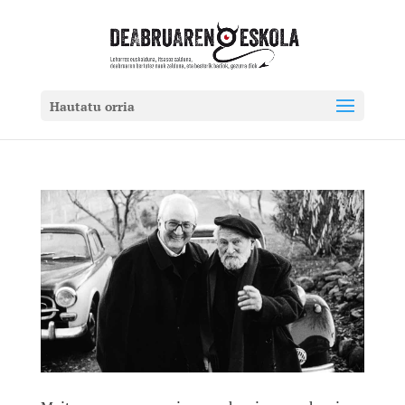
Hautatu orria