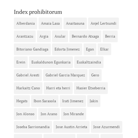
Index prohibitorum
Alberdania
Amaia Lasa
Anaitasuna
Anjel Lertxundi
Arantzazu
Argia
Axular
Bernardo Atxaga
Berria
Bitoriano Gandiaga
Edorta Jimenez
Egan
Elkar
Erein
Euskaldunon Egunkaria
Euskaltzaindia
Gabriel Aresti
Gabriel Garcia Marquez
Gero
Harkaitz Cano
Harri eta herri
Hasier Etxeberria
Hegats
Ibon Sarasola
Irati Jimenez
Jakin
Jon Alonso
Jon Arano
Jon Mirande
Joseba Sarrionandia
Joxe Austin Arrieta
Joxe Azurmendi