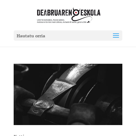
Hautatu orria