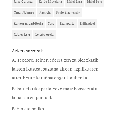
Julio Cortazar
Koldo Mitxelena
Mikel Lasa
Mikel Soto
Omar Nabarro
Pamiela
Paulo Slachevsky
Ramon Saizarbitoria
Susa
Txalaparta
Txillardegi
Xabier Lete
Zeruko Argia
Azken sarrerak
A, Teodoro, zeinen ederra zen zu bidexkatik
jaisten ikustea, buztana airean, izpilikuaren
artetik zure katuñoarengatik auhenka
Bekatuetarik apartatzeko maiz konsideratu
behar diren pontuak
Behin eta betiko