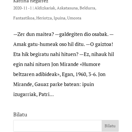
Kattina negarrez
2020-11 -1
|
Aldizkariak
,
Askatasuna
,
Beldurra
,
Fantastikoa
,
Heriotza
,
Ipuina
,
Umorea
—Zer dun maitea? —galdegiten dio osabak. —
Amak gatu-humeak oso hil ditu. —O gaiztoa!
Eta hik begiratu nahi hituen? —Ez, nihauk hil
egin nahi nituen Jon Mirande «Humore
beltzaren adibideak», Egan, 1960, 3-6. Jon
Mirande, Gauaz parke batean: ipuin
izugarriak, Patri...
Bilatu