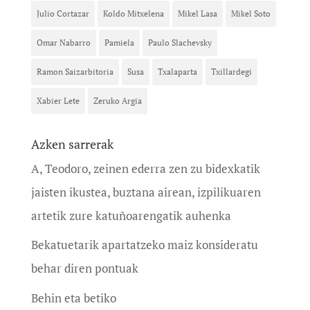
Julio Cortazar
Koldo Mitxelena
Mikel Lasa
Mikel Soto
Omar Nabarro
Pamiela
Paulo Slachevsky
Ramon Saizarbitoria
Susa
Txalaparta
Txillardegi
Xabier Lete
Zeruko Argia
Azken sarrerak
A, Teodoro, zeinen ederra zen zu bidexkatik
jaisten ikustea, buztana airean, izpilikuaren
artetik zure katuñoarengatik auhenka
Bekatuetarik apartatzeko maiz konsideratu
behar diren pontuak
Behin eta betiko