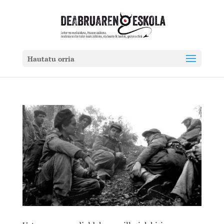
Hautatu orria