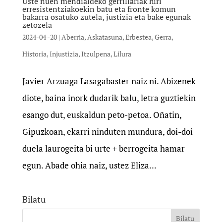
Uste nuen mendialdeko gerrillariak hiri
erresistentziakoekin batu eta fronte komun
bakarra osatuko zutela, justizia eta bake egunak
zetozela
2024-04 -20
|
Aberria
,
Askatasuna
,
Erbestea
,
Gerra
,
Historia
,
Injustizia
,
Itzulpena
,
Lilura
Javier Arzuaga Lasagabaster naiz ni. Abizenek
diote, baina inork dudarik balu, letra guztiekin
esango dut, euskaldun peto-petoa. Oñatin,
Gipuzkoan, ekarri ninduten mundura, doi-doi
duela laurogeita bi urte + berrogeita hamar
egun. Abade ohia naiz, ustez Eliza...
Bilatu