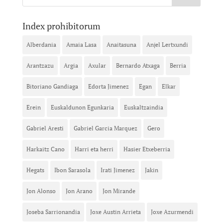
Index prohibitorum
Alberdania
Amaia Lasa
Anaitasuna
Anjel Lertxundi
Arantzazu
Argia
Axular
Bernardo Atxaga
Berria
Bitoriano Gandiaga
Edorta Jimenez
Egan
Elkar
Erein
Euskaldunon Egunkaria
Euskaltzaindia
Gabriel Aresti
Gabriel Garcia Marquez
Gero
Harkaitz Cano
Harri eta herri
Hasier Etxeberria
Hegats
Ibon Sarasola
Irati Jimenez
Jakin
Jon Alonso
Jon Arano
Jon Mirande
Joseba Sarrionandia
Joxe Austin Arrieta
Joxe Azurmendi