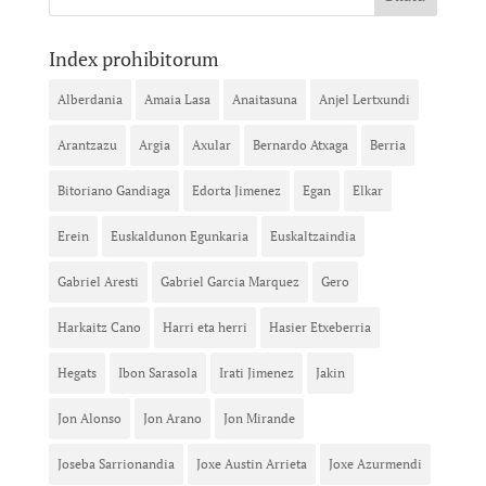
Index prohibitorum
Alberdania
Amaia Lasa
Anaitasuna
Anjel Lertxundi
Arantzazu
Argia
Axular
Bernardo Atxaga
Berria
Bitoriano Gandiaga
Edorta Jimenez
Egan
Elkar
Erein
Euskaldunon Egunkaria
Euskaltzaindia
Gabriel Aresti
Gabriel Garcia Marquez
Gero
Harkaitz Cano
Harri eta herri
Hasier Etxeberria
Hegats
Ibon Sarasola
Irati Jimenez
Jakin
Jon Alonso
Jon Arano
Jon Mirande
Joseba Sarrionandia
Joxe Austin Arrieta
Joxe Azurmendi