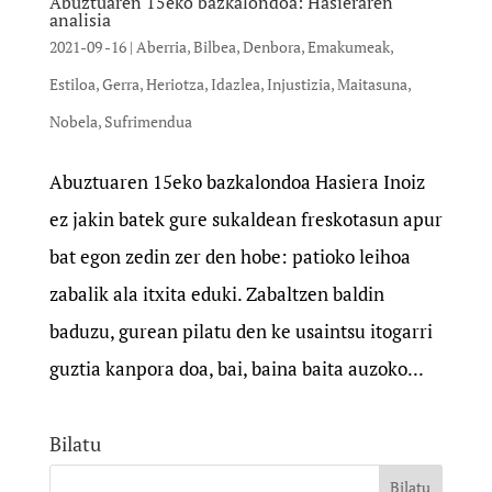
Abuztuaren 15eko bazkalondoa: Hasieraren
analisia
2021-09 -16
|
Aberria
,
Bilbea
,
Denbora
,
Emakumeak
,
Estiloa
,
Gerra
,
Heriotza
,
Idazlea
,
Injustizia
,
Maitasuna
,
Nobela
,
Sufrimendua
Abuztuaren 15eko bazkalondoa Hasiera Inoiz
ez jakin batek gure sukaldean freskotasun apur
bat egon zedin zer den hobe: patioko leihoa
zabalik ala itxita eduki. Zabaltzen baldin
baduzu, gurean pilatu den ke usaintsu itogarri
guztia kanpora doa, bai, baina baita auzoko...
Bilatu