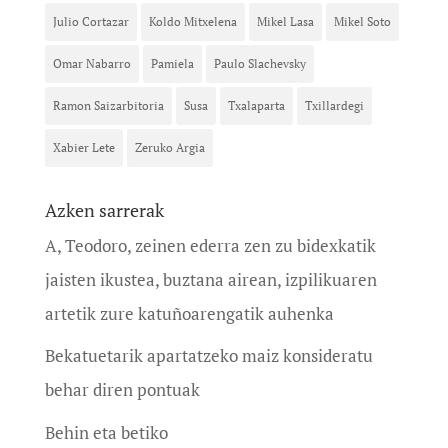
Julio Cortazar
Koldo Mitxelena
Mikel Lasa
Mikel Soto
Omar Nabarro
Pamiela
Paulo Slachevsky
Ramon Saizarbitoria
Susa
Txalaparta
Txillardegi
Xabier Lete
Zeruko Argia
Azken sarrerak
A, Teodoro, zeinen ederra zen zu bidexkatik
jaisten ikustea, buztana airean, izpilikuaren
artetik zure katuñoarengatik auhenka
Bekatuetarik apartatzeko maiz konsideratu
behar diren pontuak
Behin eta betiko