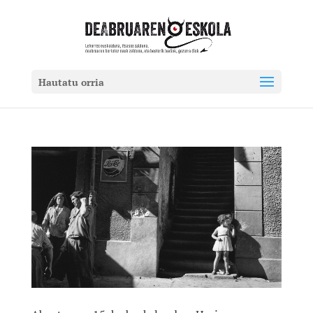
Hautatu orria