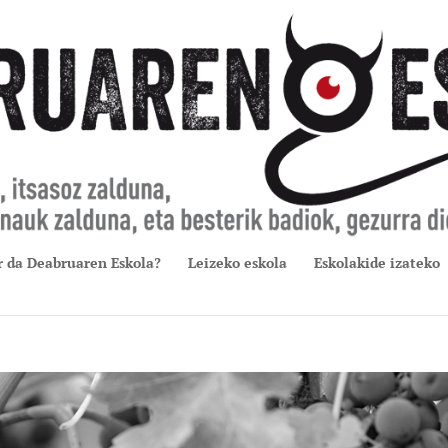
r da Deabruaren Eskola?
Leizeko eskola
Eskolakide izateko