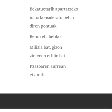
Bekatuetarik apartatzeko
maiz konsideratu behar
diren pontuak
Behin eta betiko
Milizia bat, gizon
zintzoen erlijio bat
Itsasoaren aurrean
etzunik…