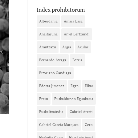
Index prohibitorum
Alberdania
Amaia Lasa
Anaitasuna
Anjel Lertxundi
Arantzazu
Argia
Axular
Bernardo Atxaga
Berria
Bitoriano Gandiaga
Edorta Jimenez
Egan
Elkar
Erein
Euskaldunon Egunkaria
Euskaltzaindia
Gabriel Aresti
Gabriel Garcia Marquez
Gero
Harkaitz Cano
Harri eta herri