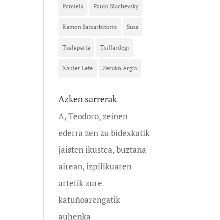
Pamiela
Paulo Slachevsky
Ramon Saizarbitoria
Susa
Txalaparta
Txillardegi
Xabier Lete
Zeruko Argia
Azken sarrerak
A, Teodoro, zeinen
ederra zen zu bidexkatik
jaisten ikustea, buztana
airean, izpilikuaren
artetik zure
katuñoarengatik
auhenka