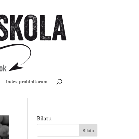
Index prohibitorum
Bilatu