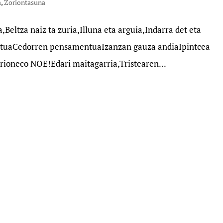
a
,
Zoriontasuna
,Beltza naiz ta zuria,Illuna eta arguia,Indarra det eta
dituaCedorren pensamentuaIzanzan gauza andiaIpintcea
rioneco NOE!Edari maitagarria,Tristearen...