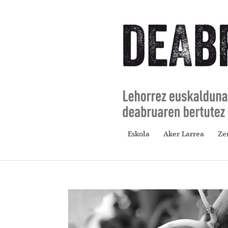
Eskola
Aker Larrea
Ze