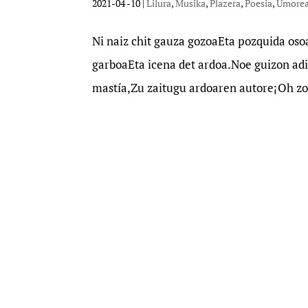
2021-04 -10
|
Lilura
,
Musika
,
Plazera
,
Poesia
,
Umore
Ni naiz chit gauza gozoaEta pozquida osoa
garboaEta icena det ardoa.Noe guizon a
mastía,Zu zaitugu ardoaren autore¡Oh zo