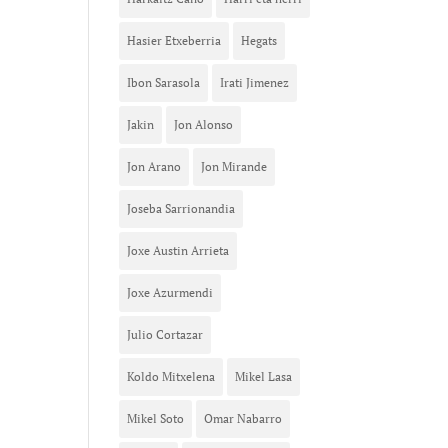
Hasier Etxeberria
Hegats
Ibon Sarasola
Irati Jimenez
Jakin
Jon Alonso
Jon Arano
Jon Mirande
Joseba Sarrionandia
Joxe Austin Arrieta
Joxe Azurmendi
Julio Cortazar
Koldo Mitxelena
Mikel Lasa
Mikel Soto
Omar Nabarro