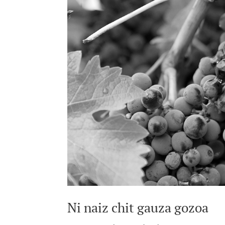
Ni naiz chit gauza gozoa