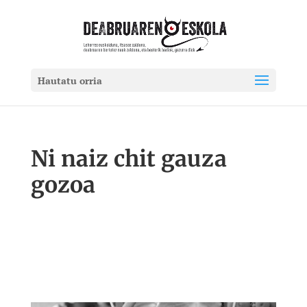
Hautatu orria
Ni naiz chit gauza
gozoa