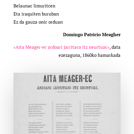
Belaunac limuritcen
Eta iraquiten buruban
Ez da gauza onic orduan
Domingo Patricio Meagher
«Aita Meager-ec ardoari jarritaco itz neurtuac»
, data
ezezaguna, 1860ko hamarkada