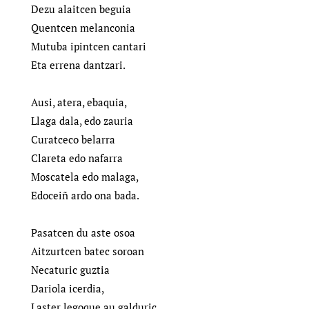
Dezu alaitcen beguia
Quentcen melanconia
Mutuba ipintcen cantari
Eta errena dantzari.
Ausi, atera, ebaquia,
Llaga dala, edo zauria
Curatceco belarra
Clareta edo nafarra
Moscatela edo malaga,
Edoceiñ ardo ona bada.
Pasatcen du aste osoa
Aitzurtcen batec soroan
Necaturic guztia
Dariola icerdia,
Laster legoque au galduric