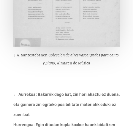
J.A. Santestebanen
Colección de aires vascongados para canto
y piano
, Almacen de Música
←
Aurrekoa: Bakarrik dago bat, zin hori ahaztu ez duena,
eta gainera zin egiteko posibilitate materialik eduki ez
zuen bat
Hurrengoa: Egin ditudan kopla koxkor hauek bidaltzen