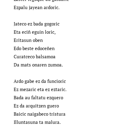
Ezpalu jayean ardoric.
Jateco ez bada gogoric
Eta eciñ eguin loric,
Eritasun oben
Edo beste edoceñen
Curatceco balsamoa
Da mats onaren zumoa.
Ardo gabe ez da funcioric
Ez mezaric eta ez eztaric.
Bada au faltatu ezquero
Ez da arquitzen guero
Baicic naigabeco tristura
Illuntasuna ta malura.