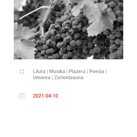

Lilura
|
Musika
|
Plazera
|
Poesia
|
Umorea
|
Zoriontasuna

2021-04-10