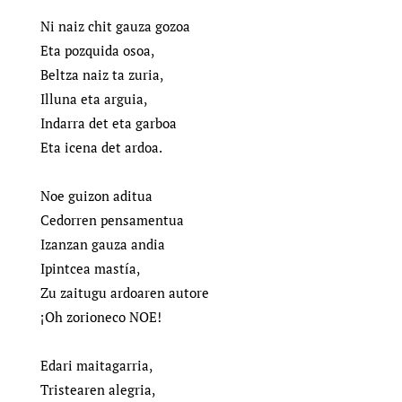
Ni naiz chit gauza gozoa
Eta pozquida osoa,
Beltza naiz ta zuria,
Illuna eta arguia,
Indarra det eta garboa
Eta icena det ardoa.
Noe guizon aditua
Cedorren pensamentua
Izanzan gauza andia
Ipintcea mastía,
Zu zaitugu ardoaren autore
¡Oh zorioneco NOE!
Edari maitagarria,
Tristearen alegria,