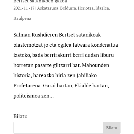
Bertset satanikoen gakoa
2021-11 -17
|
Askatasuna
,
Beldurra
,
Heriotza
,
Idazlea
,
Itzulpena
Salman Rushdieren Bertset satanikoak
blasfemotzat jo eta egilea fatwara kondenatua
izateko, bada berrirakurri berri dudan liburu
horretan pasarte giltzarri bat. Mahounden
historia, hareazko hiria zen Jahiliako
Profetarena. Garai hartan, Ekialde hartan,
politeismoa zen...
Bilatu