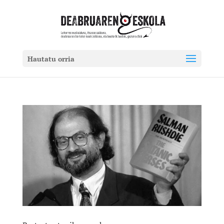
Hautatu orria