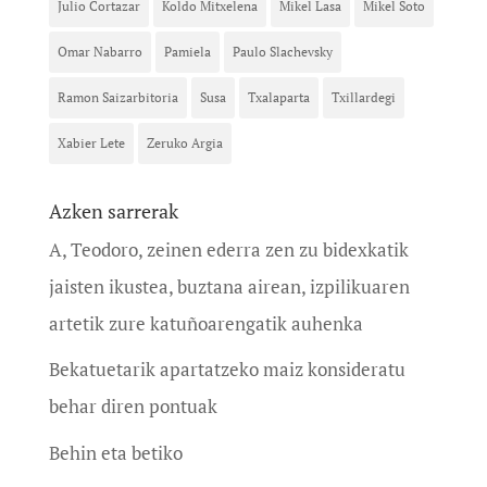
Julio Cortazar
Koldo Mitxelena
Mikel Lasa
Mikel Soto
Omar Nabarro
Pamiela
Paulo Slachevsky
Ramon Saizarbitoria
Susa
Txalaparta
Txillardegi
Xabier Lete
Zeruko Argia
Azken sarrerak
A, Teodoro, zeinen ederra zen zu bidexkatik
jaisten ikustea, buztana airean, izpilikuaren
artetik zure katuñoarengatik auhenka
Bekatuetarik apartatzeko maiz konsideratu
behar diren pontuak
Behin eta betiko