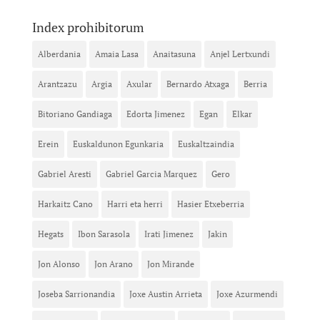
Index prohibitorum
Alberdania
Amaia Lasa
Anaitasuna
Anjel Lertxundi
Arantzazu
Argia
Axular
Bernardo Atxaga
Berria
Bitoriano Gandiaga
Edorta Jimenez
Egan
Elkar
Erein
Euskaldunon Egunkaria
Euskaltzaindia
Gabriel Aresti
Gabriel Garcia Marquez
Gero
Harkaitz Cano
Harri eta herri
Hasier Etxeberria
Hegats
Ibon Sarasola
Irati Jimenez
Jakin
Jon Alonso
Jon Arano
Jon Mirande
Joseba Sarrionandia
Joxe Austin Arrieta
Joxe Azurmendi