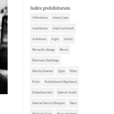
Index prohibitorum
Alberdania
Amaia Lasa
Anaitasuna
Anjel Lertxundi
Arantzazu
Argia
Axular
Bernardo Atxaga
Berria
Bitoriano Gandiaga
Edorta Jimenez
Egan
Elkar
Erein
Euskaldunon Egunkaria
Euskaltzaindia
Gabriel Aresti
Gabriel Garcia Marquez
Gero
Harkaitz Cano
Harri eta herri