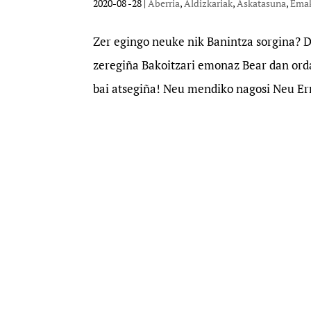
2020-08 -28
|
Aberria
,
Aldizkariak
,
Askatasuna
,
Ema
Zer egingo neuke nik Banintza sorgina? 
zeregiña Bakoitzari emonaz Bear dan ordai
bai atsegiña! Neu mendiko nagosi Neu Er