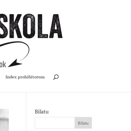
Index prohibitorum
Bilatu