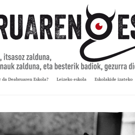
r da Deabruaren Eskola?
Leizeko eskola
Eskolakide izateko