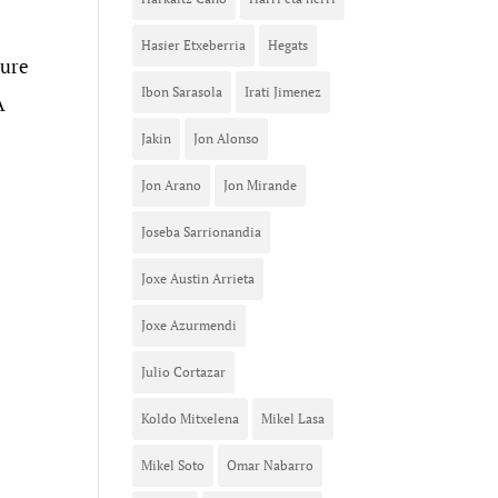
Hasier Etxeberria
Hegats
eure
Ibon Sarasola
Irati Jimenez
A
Jakin
Jon Alonso
Jon Arano
Jon Mirande
Joseba Sarrionandia
Joxe Austin Arrieta
Joxe Azurmendi
Julio Cortazar
Koldo Mitxelena
Mikel Lasa
Mikel Soto
Omar Nabarro