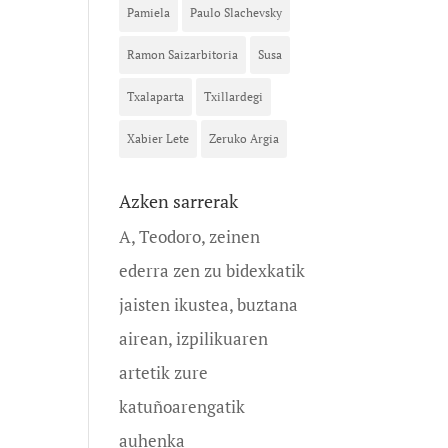
Pamiela
Paulo Slachevsky
Ramon Saizarbitoria
Susa
Txalaparta
Txillardegi
Xabier Lete
Zeruko Argia
Azken sarrerak
A, Teodoro, zeinen
ederra zen zu bidexkatik
jaisten ikustea, buztana
airean, izpilikuaren
artetik zure
katuñoarengatik
auhenka