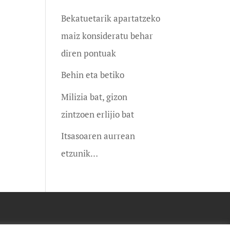
Bekatuetarik apartatzeko
maiz konsideratu behar
diren pontuak
Behin eta betiko
Milizia bat, gizon
zintzoen erlijio bat
Itsasoaren aurrean
etzunik…