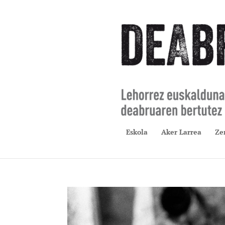
Eskola
Aker Larrea
Ze