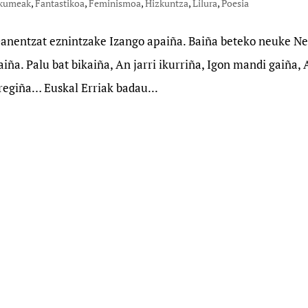
kumeak
,
Fantastikoa
,
Feminismoa
,
Hizkuntza
,
Lilura
,
Poesia
Danentzat eznintzake Izango apaiña. Baiña beteko neuke N
ña. Palu bat bikaiña, An jarri ikurriña, Igon mandi gaiña, 
regiña… Euskal Erriak badau...