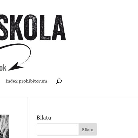
Index prohibitorum
Bilatu