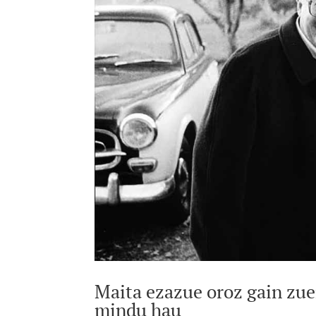
Maita ezazue oroz gain zuen
mindu hau