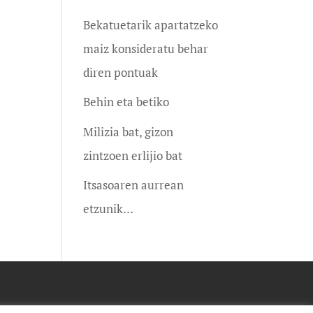
Bekatuetarik apartatzeko
maiz konsideratu behar
diren pontuak
Behin eta betiko
Milizia bat, gizon
zintzoen erlijio bat
Itsasoaren aurrean
etzunik…