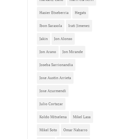
Hasier Etxeberria
Hegats
Ibon Sarasola
Irati Jimenez
Jakin
Jon Alonso
Jon Arano
Jon Mirande
Joseba Sarrionandia
Joxe Austin Arrieta
Joxe Azurmendi
Julio Cortazar
Koldo Mitxelena
Mikel Lasa
Mikel Soto
Omar Nabarro