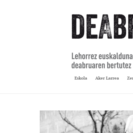
Eskola
Aker Larrea
Ze