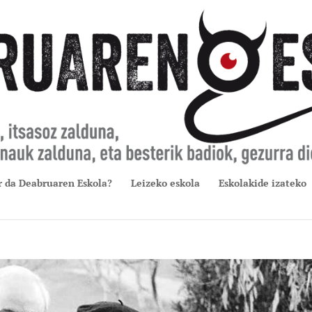
r da Deabruaren Eskola?
Leizeko eskola
Eskolakide izateko