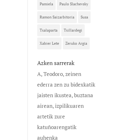
Pamiela
Paulo Slachevsky
Ramon Saizarbitoria
Susa
Txalaparta
Txillardegi
Xabier Lete
Zeruko Argia
Azken sarrerak
A, Teodoro, zeinen
ederra zen zu bidexkatik
jaisten ikustea, buztana
airean, izpilikuaren
artetik zure
katuñoarengatik
auhenka