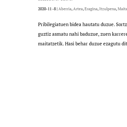
2020-11 -8
|
Aberria
,
Artea
,
Eragina
,
Itzulpena
,
Mait
Pribilegiatuen bidea hautatu duzue. Sortz
guztiz asmatu nahi baduzue, zuen karrer
maitatzetik. Hasi behar duzue ezagutu dit