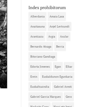
Index prohibitorum
Alberdania
Amaia Lasa
Anaitasuna
Anjel Lertxundi
Arantzazu
Argia
Axular
Bernardo Atxaga
Berria
Bitoriano Gandiaga
Edorta Jimenez
Egan
Elkar
Erein
Euskaldunon Egunkaria
Euskaltzaindia
Gabriel Aresti
Gabriel Garcia Marquez
Gero
Harkaitz Cano
Harri eta herri