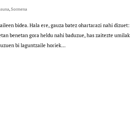
asuna
,
Sormena
aileen bidea. Hala ere, gauza batez ohartarazi nahi dizuet:
etan benetan gora heldu nahi baduzue, has zaitezte umilak
uzuen bi laguntzaile horiek...