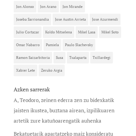
Jon Alonso
Jon Arano
Jon Mirande
Joseba Sarrionandia
Joxe Austin Arrieta
Joxe Azurmendi
Julio Cortazar
Koldo Mitxelena
Mikel Lasa
Mikel Soto
Omar Nabarro
Pamiela
Paulo Slachevsky
Ramon Saizarbitoria
Susa
Txalaparta
Txillardegi
Xabier Lete
Zeruko Argia
Azken sarrerak
A, Teodoro, zeinen ederra zen zu bidexkatik
jaisten ikustea, buztana airean, izpilikuaren
artetik zure katuñoarengatik auhenka
Bekatuetarik apartatzeko maiz konsideratu