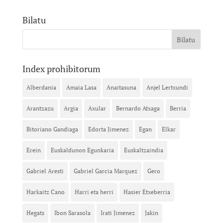
Bilatu
Index prohibitorum
Alberdania
Amaia Lasa
Anaitasuna
Anjel Lertxundi
Arantzazu
Argia
Axular
Bernardo Atxaga
Berria
Bitoriano Gandiaga
Edorta Jimenez
Egan
Elkar
Erein
Euskaldunon Egunkaria
Euskaltzaindia
Gabriel Aresti
Gabriel Garcia Marquez
Gero
Harkaitz Cano
Harri eta herri
Hasier Etxeberria
Hegats
Ibon Sarasola
Irati Jimenez
Jakin