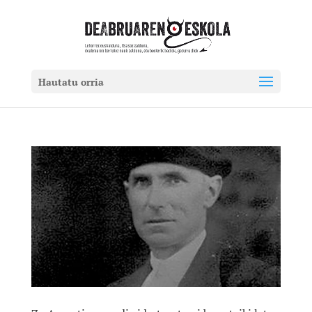
Hautatu orria