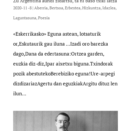
Zu Argentina aundi zidartsu, ta ni baso txiki latza
2020-11 -8
|
Aberria
,
Bertsoa
,
Erbestea
,
Hizkuntza
,
Idazlea
,
Laguntasuna
,
Poesia
«Eskerrikasko» Eguna astean, lotsaturik
or,Eskutaurik gau iluna …Izadi oro barezka
dago,Dana da edertasuna:Ortzea garden,
euzkia diz-diz,Ipar aixetxu biguna.Txindorak
pozik abestutekoBerebiziko eguna!Ure-arpegi
dizdizariazAgertu dan eguzkiakArgitu dituz len
ilun...