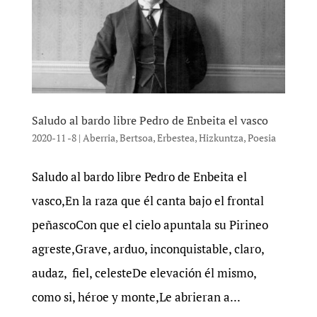
Saludo al bardo libre Pedro de Enbeita el vasco
2020-11 -8
|
Aberria
,
Bertsoa
,
Erbestea
,
Hizkuntza
,
Poesia
Saludo al bardo libre Pedro de Enbeita el
vasco,En la raza que él canta bajo el frontal
peñascoCon que el cielo apuntala su Pirineo
agreste,Grave, arduo, inconquistable, claro,
audaz, fiel, celesteDe elevación él mismo,
como si, héroe y monte,Le abrieran a...