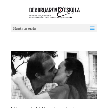
Hautatu orria