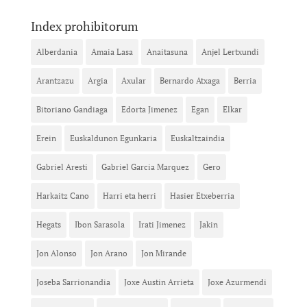
Index prohibitorum
Alberdania
Amaia Lasa
Anaitasuna
Anjel Lertxundi
Arantzazu
Argia
Axular
Bernardo Atxaga
Berria
Bitoriano Gandiaga
Edorta Jimenez
Egan
Elkar
Erein
Euskaldunon Egunkaria
Euskaltzaindia
Gabriel Aresti
Gabriel Garcia Marquez
Gero
Harkaitz Cano
Harri eta herri
Hasier Etxeberria
Hegats
Ibon Sarasola
Irati Jimenez
Jakin
Jon Alonso
Jon Arano
Jon Mirande
Joseba Sarrionandia
Joxe Austin Arrieta
Joxe Azurmendi