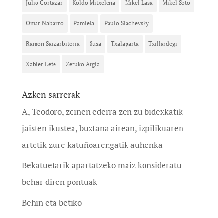
Julio Cortazar
Koldo Mitxelena
Mikel Lasa
Mikel Soto
Omar Nabarro
Pamiela
Paulo Slachevsky
Ramon Saizarbitoria
Susa
Txalaparta
Txillardegi
Xabier Lete
Zeruko Argia
Azken sarrerak
A, Teodoro, zeinen ederra zen zu bidexkatik
jaisten ikustea, buztana airean, izpilikuaren
artetik zure katuñoarengatik auhenka
Bekatuetarik apartatzeko maiz konsideratu
behar diren pontuak
Behin eta betiko