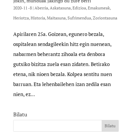
Jokin, munduak jakingo du zure berri
2020-11 -8
|
Aberria
,
Askatasuna
,
Edizioa
,
Emakumeak
,
Heriotza
,
Historia
,
Maitasuna
,
Sufrimendua
,
Zoriontasuna
Apirilaren 25a. Goizean, egunero bezala,
ospitalean sendagileekin hitz egin nuenean,
nabarmen beherantz zihoala eta denbora
gutxiko bizitza zuela esan zidaten. Betirako
etena, nik nioen bezala. Kolpea sentitu nuen
barruan. Eta lehenbailehen izan zedila esan
nien, ez...
Bilatu