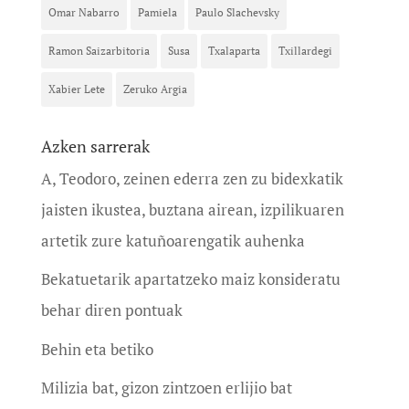
Omar Nabarro
Pamiela
Paulo Slachevsky
Ramon Saizarbitoria
Susa
Txalaparta
Txillardegi
Xabier Lete
Zeruko Argia
Azken sarrerak
A, Teodoro, zeinen ederra zen zu bidexkatik
jaisten ikustea, buztana airean, izpilikuaren
artetik zure katuñoarengatik auhenka
Bekatuetarik apartatzeko maiz konsideratu
behar diren pontuak
Behin eta betiko
Milizia bat, gizon zintzoen erlijio bat