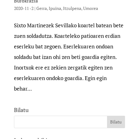
Burokrazia
2020-11 -2
|
Gerra
,
Ipuina
,
Itzulpena
,
Umorea
Sixto Martinezek Sevillako koartel batean bete
zuen soldadutza. Koarteleko patioaren erdian
eserleku bat zegoen. Eserlekuaren ondoan
soldadu bat izan ohi zen beti goardia egiten.
Inortxok ere ez zekien zergatik egiten zen
eserlekuaren ondoko goardia. Egin egin
behar...
Bilatu