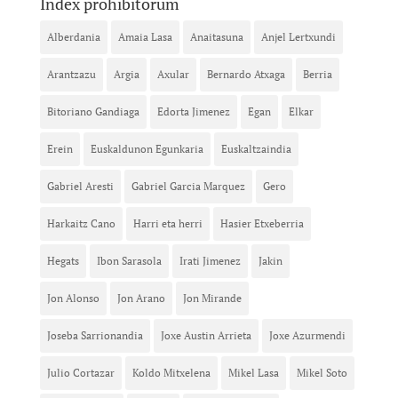
Index prohibitorum
Alberdania
Amaia Lasa
Anaitasuna
Anjel Lertxundi
Arantzazu
Argia
Axular
Bernardo Atxaga
Berria
Bitoriano Gandiaga
Edorta Jimenez
Egan
Elkar
Erein
Euskaldunon Egunkaria
Euskaltzaindia
Gabriel Aresti
Gabriel Garcia Marquez
Gero
Harkaitz Cano
Harri eta herri
Hasier Etxeberria
Hegats
Ibon Sarasola
Irati Jimenez
Jakin
Jon Alonso
Jon Arano
Jon Mirande
Joseba Sarrionandia
Joxe Austin Arrieta
Joxe Azurmendi
Julio Cortazar
Koldo Mitxelena
Mikel Lasa
Mikel Soto