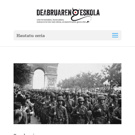
Hautatu orria