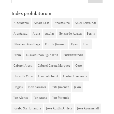
Index prohibitorum
Alberdania
Amaia Lasa
Anaitasuna
Anjel Lertxundi
Arantzazu
Argia
Axular
Bernardo Atxaga
Berria
Bitoriano Gandiaga
Edorta Jimenez
Egan
Elkar
Erein
Euskaldunon Egunkaria
Euskaltzaindia
Gabriel Aresti
Gabriel Garcia Marquez
Gero
Harkaitz Cano
Harri eta herri
Hasier Etxeberria
Hegats
Ibon Sarasola
Irati Jimenez
Jakin
Jon Alonso
Jon Arano
Jon Mirande
Joseba Sarrionandia
Joxe Austin Arrieta
Joxe Azurmendi