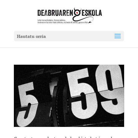
Hautatu orria