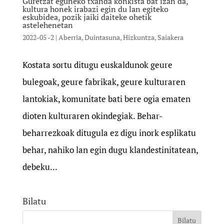
Guretzat eguneko txanda konkista bat izan da,
kultura honek irabazi egin du lan egiteko
eskubidea, pozik jaiki daiteke ohetik
astelehenetan
2022-05 -2
|
Aberria
,
Duintasuna
,
Hizkuntza
,
Saiakera
Kostata sortu ditugu euskaldunok geure
bulegoak, geure fabrikak, geure kulturaren
lantokiak, komunitate bati bere ogia ematen
dioten kulturaren okindegiak. Behar-
beharrezkoak ditugula ez digu inork esplikatu
behar, nahiko lan egin dugu klandestinitatean,
debeku...
Bilatu