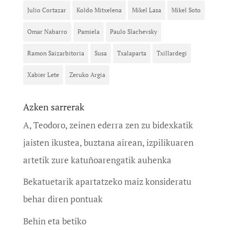
Julio Cortazar
Koldo Mitxelena
Mikel Lasa
Mikel Soto
Omar Nabarro
Pamiela
Paulo Slachevsky
Ramon Saizarbitoria
Susa
Txalaparta
Txillardegi
Xabier Lete
Zeruko Argia
Azken sarrerak
A, Teodoro, zeinen ederra zen zu bidexkatik
jaisten ikustea, buztana airean, izpilikuaren
artetik zure katuñoarengatik auhenka
Bekatuetarik apartatzeko maiz konsideratu
behar diren pontuak
Behin eta betiko