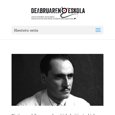
Hautatu orria