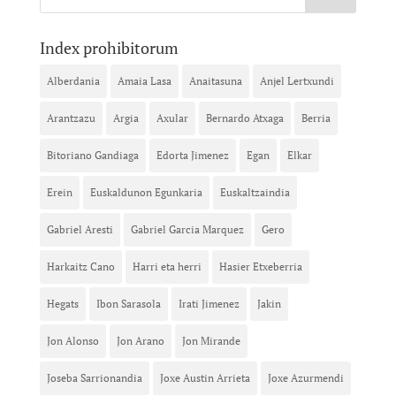
Index prohibitorum
Alberdania
Amaia Lasa
Anaitasuna
Anjel Lertxundi
Arantzazu
Argia
Axular
Bernardo Atxaga
Berria
Bitoriano Gandiaga
Edorta Jimenez
Egan
Elkar
Erein
Euskaldunon Egunkaria
Euskaltzaindia
Gabriel Aresti
Gabriel Garcia Marquez
Gero
Harkaitz Cano
Harri eta herri
Hasier Etxeberria
Hegats
Ibon Sarasola
Irati Jimenez
Jakin
Jon Alonso
Jon Arano
Jon Mirande
Joseba Sarrionandia
Joxe Austin Arrieta
Joxe Azurmendi