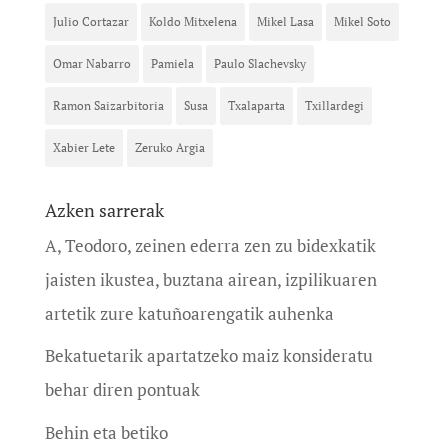
Julio Cortazar
Koldo Mitxelena
Mikel Lasa
Mikel Soto
Omar Nabarro
Pamiela
Paulo Slachevsky
Ramon Saizarbitoria
Susa
Txalaparta
Txillardegi
Xabier Lete
Zeruko Argia
Azken sarrerak
A, Teodoro, zeinen ederra zen zu bidexkatik
jaisten ikustea, buztana airean, izpilikuaren
artetik zure katuñoarengatik auhenka
Bekatuetarik apartatzeko maiz konsideratu
behar diren pontuak
Behin eta betiko