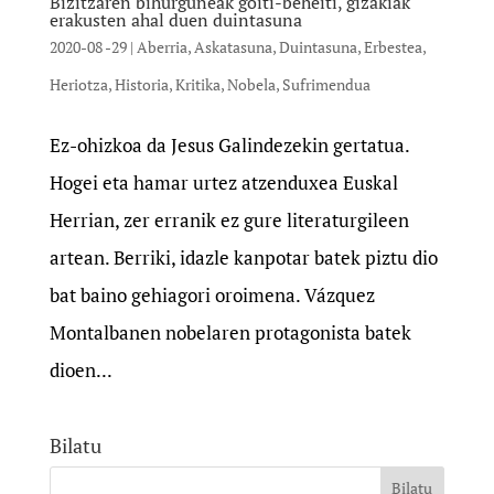
Bizitzaren bihurguneak goiti-beheiti, gizakiak
erakusten ahal duen duintasuna
2020-08 -29
|
Aberria
,
Askatasuna
,
Duintasuna
,
Erbestea
,
Heriotza
,
Historia
,
Kritika
,
Nobela
,
Sufrimendua
Ez-ohizkoa da Jesus Galindezekin gertatua.
Hogei eta hamar urtez atzenduxea Euskal
Herrian, zer erranik ez gure literaturgileen
artean. Berriki, idazle kanpotar batek piztu dio
bat baino gehiagori oroimena. Vázquez
Montalbanen nobelaren protagonista batek
dioen...
Bilatu