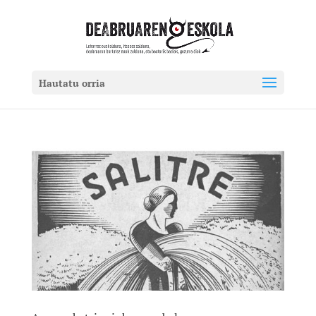
Hautatu orria