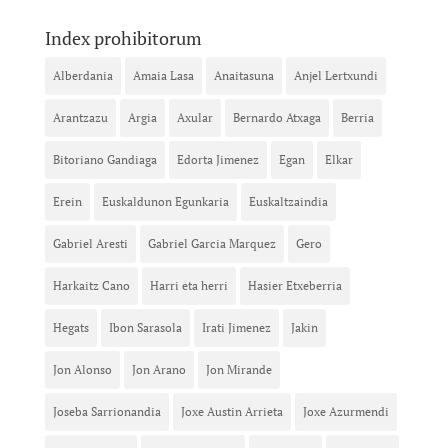
Index prohibitorum
Alberdania
Amaia Lasa
Anaitasuna
Anjel Lertxundi
Arantzazu
Argia
Axular
Bernardo Atxaga
Berria
Bitoriano Gandiaga
Edorta Jimenez
Egan
Elkar
Erein
Euskaldunon Egunkaria
Euskaltzaindia
Gabriel Aresti
Gabriel Garcia Marquez
Gero
Harkaitz Cano
Harri eta herri
Hasier Etxeberria
Hegats
Ibon Sarasola
Irati Jimenez
Jakin
Jon Alonso
Jon Arano
Jon Mirande
Joseba Sarrionandia
Joxe Austin Arrieta
Joxe Azurmendi