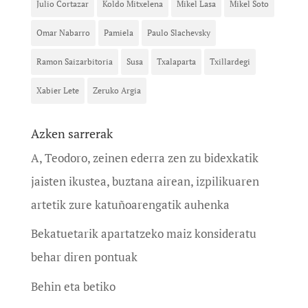
Julio Cortazar
Koldo Mitxelena
Mikel Lasa
Mikel Soto
Omar Nabarro
Pamiela
Paulo Slachevsky
Ramon Saizarbitoria
Susa
Txalaparta
Txillardegi
Xabier Lete
Zeruko Argia
Azken sarrerak
A, Teodoro, zeinen ederra zen zu bidexkatik
jaisten ikustea, buztana airean, izpilikuaren
artetik zure katuñoarengatik auhenka
Bekatuetarik apartatzeko maiz konsideratu
behar diren pontuak
Behin eta betiko