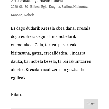
Arro erakutsi geinkean nobela
2020-08 -30
|
Bilbea
,
Egia
,
Eragina
,
Estiloa
,
Hizkuntza
,
Kanona
,
Nobela
Ez dago dudarik Kresala obea dana. Kresala
dogu euskeraz egin danik nobelarik
onenetakoa. Gaia, tartea, pasarteak,
bizitasuna, gatza, errealidadea… Indarra
dauka, bai nobela bezela, ta bai izkuntzaren
aldetik. Kresalan azaltzen dan guztia da
egilleak...
Bilatu