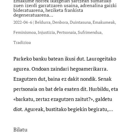
Emakume horrek ikasgelan sartzean sumatuko
zuen izerdi garratzaren usaina, adrenalina gaizki
bideratuarena, heziketa frankista
degeneratuarena…
2022-04 -6
|
Beldurra
,
Denbora
,
Duintasuna
,
Emakumeak
,
Feminismoa
,
Injustizia
,
Pertsonaia
,
Sufrimendua
,
Tradizioa
Parkeko banku batean ikusi dut. Laurogeitako
agurea. Ondoan zaindari hegoamerikarra.
Ezagutzen dut, baina ez dakit nondik. Senak
pertsonaia on bat dela esaten dit. Hurbildu, eta
«barkatu, zertaz ezagutzen zaitut?», galdetu
diot. Agureak, bustitako begiekin begiratu,...
Bilatu