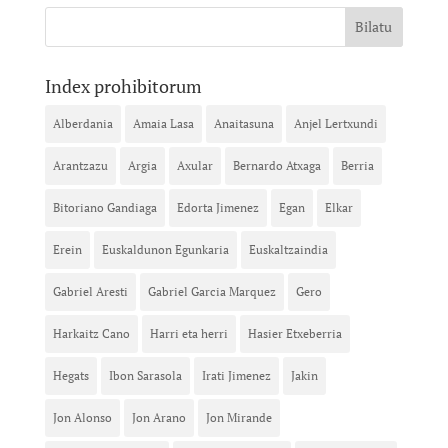
Index prohibitorum
Alberdania
Amaia Lasa
Anaitasuna
Anjel Lertxundi
Arantzazu
Argia
Axular
Bernardo Atxaga
Berria
Bitoriano Gandiaga
Edorta Jimenez
Egan
Elkar
Erein
Euskaldunon Egunkaria
Euskaltzaindia
Gabriel Aresti
Gabriel Garcia Marquez
Gero
Harkaitz Cano
Harri eta herri
Hasier Etxeberria
Hegats
Ibon Sarasola
Irati Jimenez
Jakin
Jon Alonso
Jon Arano
Jon Mirande