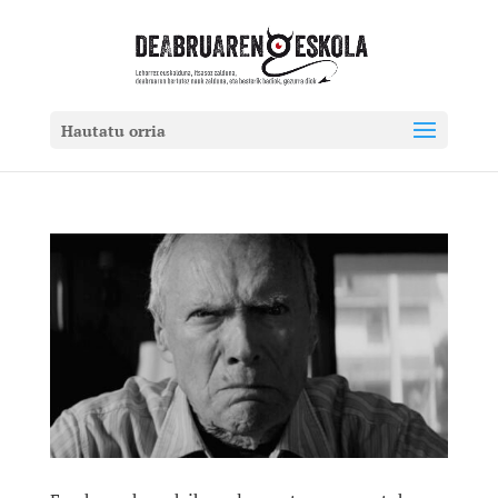
Hautatu orria