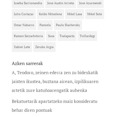
Joseba Sarrionandia
Joxe Austin Arrieta
Joxe Azurmendi
Julio Cortazar
Koldo Mitxelena
Mikel Lasa
Mikel Soto
Omar Nabarro
Pamiela
Paulo Slachevsky
Ramon Saizarbitoria
Susa
Txalaparta
Txillardegi
Xabier Lete
Zeruko Argia
Azken sarrerak
A, Teodoro, zeinen ederra zen zu bidexkatik
jaisten ikustea, buztana airean, izpilikuaren
artetik zure katuñoarengatik auhenka
Bekatuetarik apartatzeko maiz konsideratu
behar diren pontuak