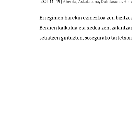
2024-11 -19
|
Aberria
,
Askatasuna
,
Duintasuna
,
Hist
Erregimen harekin ezinezkoa zen bizitzea
Beraien kalkulua eta xedea zen, zalantzar
setiatzen gintuzten, sosegurako tartetxori