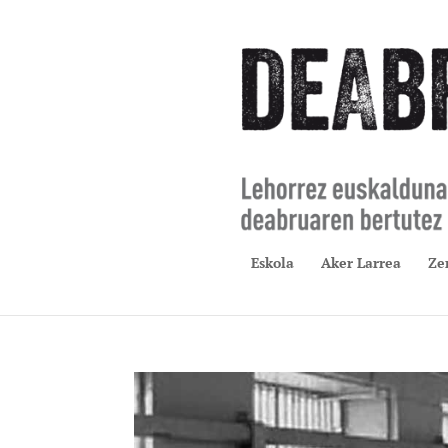
Eskola
Aker Larrea
Ze