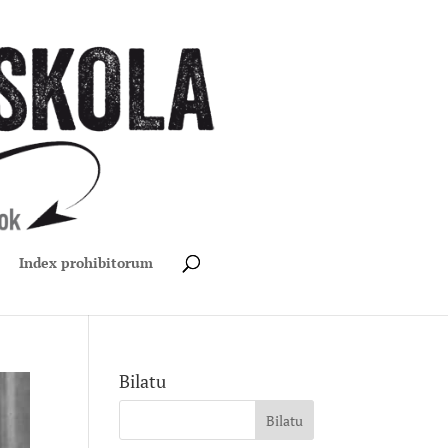
Index prohibitorum
Bilatu