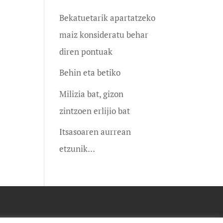
Bekatuetarik apartatzeko
maiz konsideratu behar
diren pontuak
Behin eta betiko
Milizia bat, gizon
zintzoen erlijio bat
Itsasoaren aurrean
etzunik…