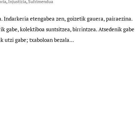
oria
,
Injustizia
,
Sufrimendua
. Indarkeria etengabea zen, goizetik gauera, pairaezina.
ik gabe, kolektiboa suntsitzea, birrintzea. Atsedenik gabe
k utzi gabe; txaboloan bezala...