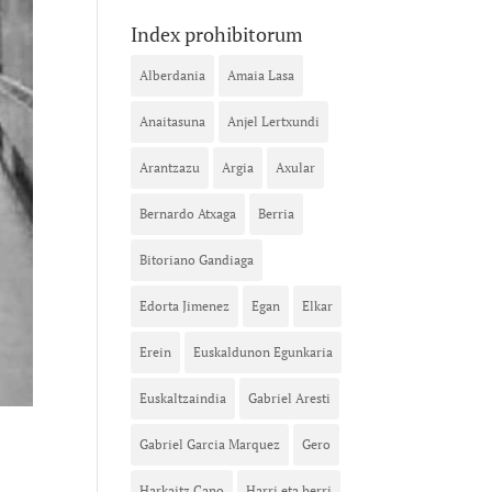
Index prohibitorum
Alberdania
Amaia Lasa
Anaitasuna
Anjel Lertxundi
Arantzazu
Argia
Axular
Bernardo Atxaga
Berria
Bitoriano Gandiaga
Edorta Jimenez
Egan
Elkar
Erein
Euskaldunon Egunkaria
Euskaltzaindia
Gabriel Aresti
Gabriel Garcia Marquez
Gero
Harkaitz Cano
Harri eta herri