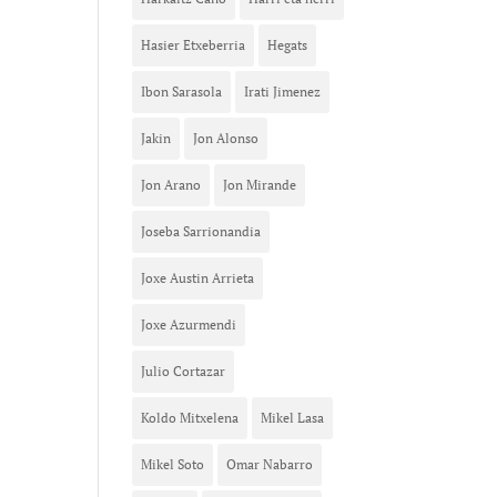
Hasier Etxeberria
Hegats
Ibon Sarasola
Irati Jimenez
Jakin
Jon Alonso
Jon Arano
Jon Mirande
Joseba Sarrionandia
Joxe Austin Arrieta
Joxe Azurmendi
Julio Cortazar
Koldo Mitxelena
Mikel Lasa
Mikel Soto
Omar Nabarro