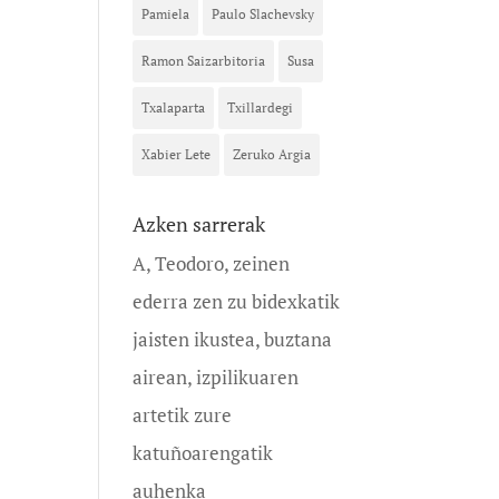
Pamiela
Paulo Slachevsky
Ramon Saizarbitoria
Susa
Txalaparta
Txillardegi
Xabier Lete
Zeruko Argia
Azken sarrerak
A, Teodoro, zeinen
ederra zen zu bidexkatik
jaisten ikustea, buztana
airean, izpilikuaren
artetik zure
katuñoarengatik
auhenka