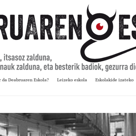
r da Deabruaren Eskola?
Leizeko eskola
Eskolakide izateko