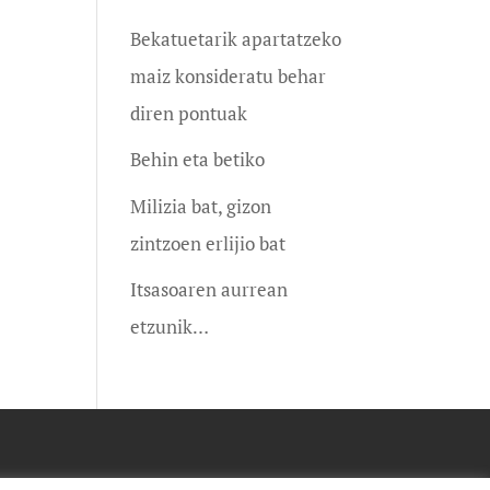
Bekatuetarik apartatzeko
maiz konsideratu behar
diren pontuak
Behin eta betiko
Milizia bat, gizon
zintzoen erlijio bat
Itsasoaren aurrean
etzunik…