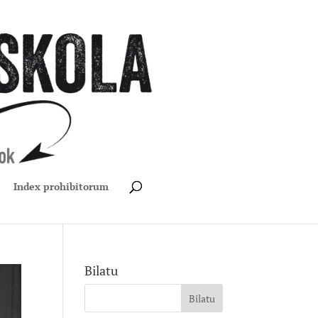
Index prohibitorum
Bilatu