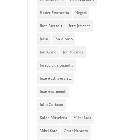
Hasier Etxeberria
Hegats
Ibon Sarasola
Irati Jimenez
Jakin
Jon Alonso
Jon Arano
Jon Mirande
Joseba Sarrionandia
Joxe Austin Arrieta
Joxe Azurmendi
Julio Cortazar
Koldo Mitxelena
Mikel Lasa
Mikel Soto
Omar Nabarro