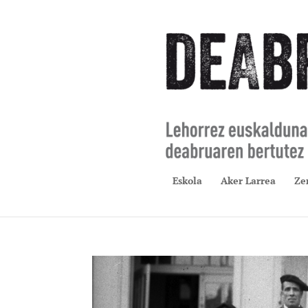
Eskola
Aker Larrea
Ze