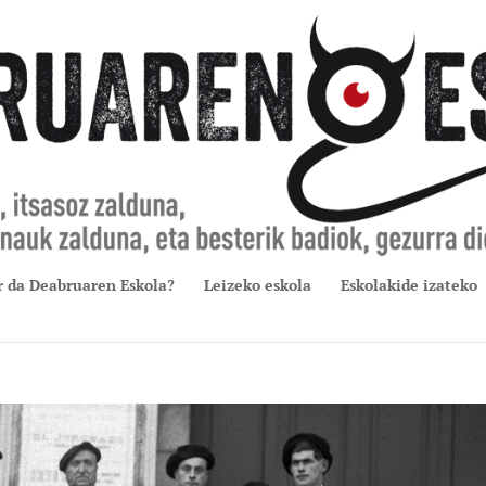
r da Deabruaren Eskola?
Leizeko eskola
Eskolakide izateko