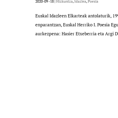
2020-09 -18
|
Hizkuntza
,
Idazlea
,
Poesia
Euskal Idazleen Elkarteak antolaturik, 1
enparantzan, Euskal Herriko I. Poesia E
aurkezpena: Hasier Etxeberria eta Argi Do