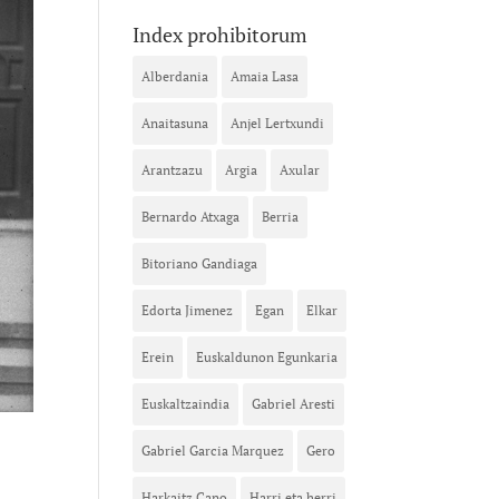
Index prohibitorum
Alberdania
Amaia Lasa
Anaitasuna
Anjel Lertxundi
Arantzazu
Argia
Axular
Bernardo Atxaga
Berria
Bitoriano Gandiaga
Edorta Jimenez
Egan
Elkar
Erein
Euskaldunon Egunkaria
Euskaltzaindia
Gabriel Aresti
Gabriel Garcia Marquez
Gero
Harkaitz Cano
Harri eta herri