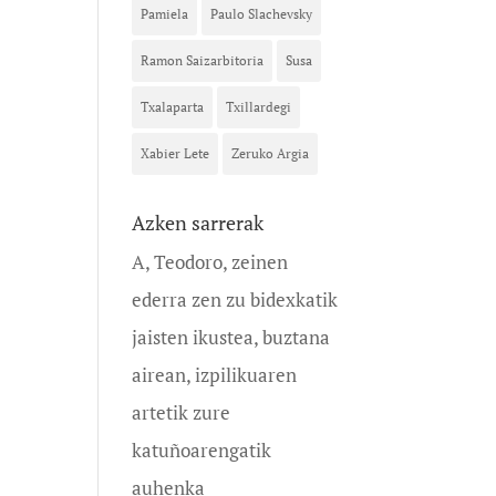
Pamiela
Paulo Slachevsky
Ramon Saizarbitoria
Susa
Txalaparta
Txillardegi
Xabier Lete
Zeruko Argia
Azken sarrerak
A, Teodoro, zeinen
ederra zen zu bidexkatik
jaisten ikustea, buztana
airean, izpilikuaren
artetik zure
katuñoarengatik
auhenka