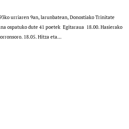
993ko urriaren 9an, larunbatean, Donostiako Trinitate
guna ospatuko dute 41 poetek Egitaraua 18.00. Hasierako
rronsoro. 18.05. Hitza eta...