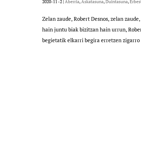
2020-11 -2
|
Aberria
,
Askatasuna
,
Duintasuna
,
Erbes
Zelan zaude, Robert Desnos, zelan zaude,
hain juntu biak bizitzan hain urrun, Rob
begietatik elkarri begira erretzen zigarro