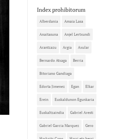
Index prohibitorum
Alberdania
Amaia Lasa
Anaitasuna
Anjel Lertxundi
Arantzazu
Argia
Axular
Bernardo Atxaga
Berria
Bitoriano Gandiaga
Edorta Jimenez
Egan
Elkar
Erein
Euskaldunon Egunkaria
Euskaltzaindia
Gabriel Aresti
Gabriel Garcia Marquez
Gero
Harkaitz Cano
Harri eta herri