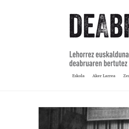
Eskola
Aker Larrea
Ze