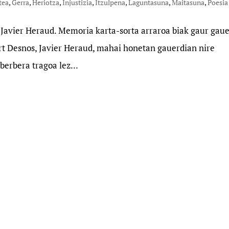
tea
,
Gerra
,
Heriotza
,
Injustizia
,
Itzulpena
,
Laguntasuna
,
Maitasuna
,
Poesia
 Javier Heraud. Memoria karta-sorta arraroa biak gaur gau
ert Desnos, Javier Heraud, mahai honetan gauerdian nire
 berbera tragoa lez...