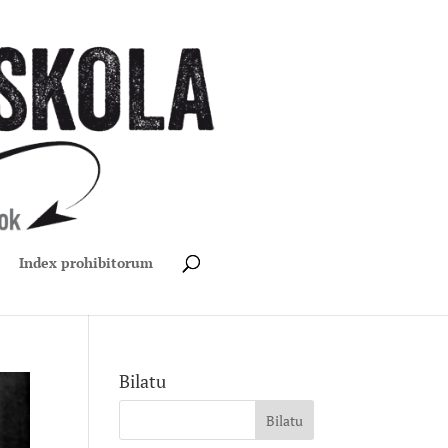
Index prohibitorum
Bilatu