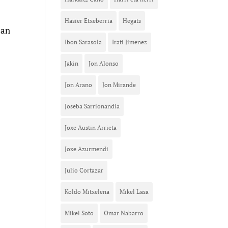
Hasier Etxeberria
Hegats
ean
Ibon Sarasola
Irati Jimenez
Jakin
Jon Alonso
Jon Arano
Jon Mirande
Joseba Sarrionandia
Joxe Austin Arrieta
Joxe Azurmendi
Julio Cortazar
Koldo Mitxelena
Mikel Lasa
Mikel Soto
Omar Nabarro