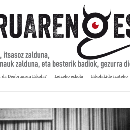
r da Deabruaren Eskola?
Leizeko eskola
Eskolakide izateko