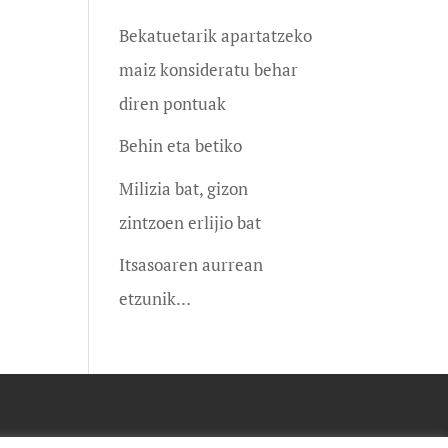
Bekatuetarik apartatzeko
maiz konsideratu behar
diren pontuak
Behin eta betiko
Milizia bat, gizon
zintzoen erlijio bat
Itsasoaren aurrean
etzunik…