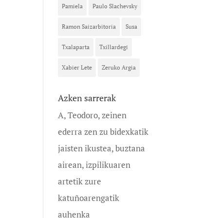
Pamiela
Paulo Slachevsky
Ramon Saizarbitoria
Susa
Txalaparta
Txillardegi
Xabier Lete
Zeruko Argia
Azken sarrerak
A, Teodoro, zeinen
ederra zen zu bidexkatik
jaisten ikustea, buztana
airean, izpilikuaren
artetik zure
katuñoarengatik
auhenka