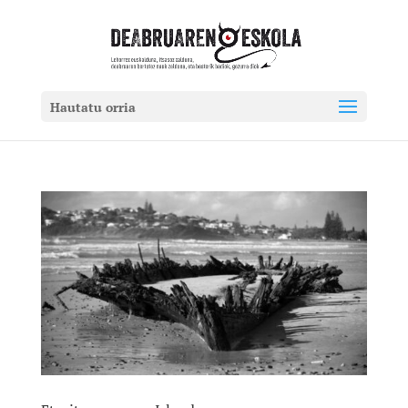
Hautatu orria