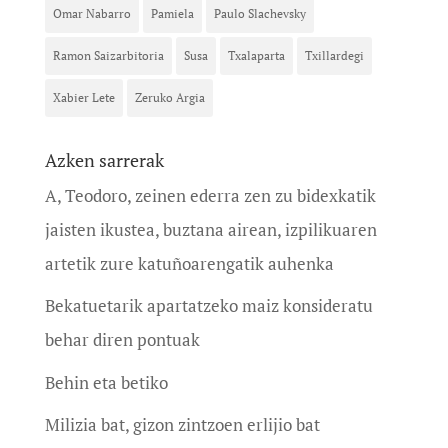
Omar Nabarro
Pamiela
Paulo Slachevsky
Ramon Saizarbitoria
Susa
Txalaparta
Txillardegi
Xabier Lete
Zeruko Argia
Azken sarrerak
A, Teodoro, zeinen ederra zen zu bidexkatik
jaisten ikustea, buztana airean, izpilikuaren
artetik zure katuñoarengatik auhenka
Bekatuetarik apartatzeko maiz konsideratu
behar diren pontuak
Behin eta betiko
Milizia bat, gizon zintzoen erlijio bat