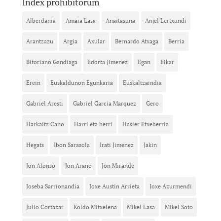
Index prohibitorum
Alberdania
Amaia Lasa
Anaitasuna
Anjel Lertxundi
Arantzazu
Argia
Axular
Bernardo Atxaga
Berria
Bitoriano Gandiaga
Edorta Jimenez
Egan
Elkar
Erein
Euskaldunon Egunkaria
Euskaltzaindia
Gabriel Aresti
Gabriel Garcia Marquez
Gero
Harkaitz Cano
Harri eta herri
Hasier Etxeberria
Hegats
Ibon Sarasola
Irati Jimenez
Jakin
Jon Alonso
Jon Arano
Jon Mirande
Joseba Sarrionandia
Joxe Austin Arrieta
Joxe Azurmendi
Julio Cortazar
Koldo Mitxelena
Mikel Lasa
Mikel Soto