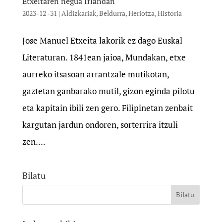
Etxeitaren negua Irlandan
2023-12 -31
|
Aldizkariak
,
Beldurra
,
Heriotza
,
Historia
Jose Manuel Etxeita lakorik ez dago Euskal
Literaturan. 1841ean jaioa, Mundakan, etxe
aurreko itsasoan arrantzale mutikotan,
gaztetan ganbarako mutil, gizon eginda pilotu
eta kapitain ibili zen gero. Filipinetan zenbait
kargutan jardun ondoren, sorterrira itzuli
zen....
Bilatu