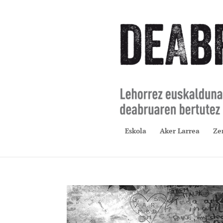
Eskola
Aker Larrea
Ze