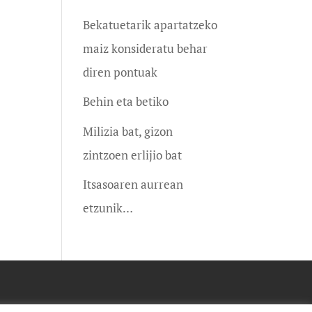
Bekatuetarik apartatzeko
maiz konsideratu behar
diren pontuak
Behin eta betiko
Milizia bat, gizon
zintzoen erlijio bat
Itsasoaren aurrean
etzunik…