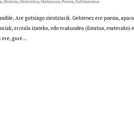
a
,
Historia
,
Hizkuntza
,
Maitasuna
,
Poesia
,
Sufrimendua
 posible. Are gutxiago zientziarik. Gehienez ere poesia, apar
toriak, erreala izateko, edo erakundea (Estatua, esaterako) 
 ere, gure...