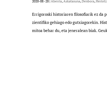
2020-08 -28
|
Aberria
,
Askatasuna
,
Denbora
,
Heriotz
Errigoroski historiaren filosofiarik ez da
zientifiko gehiago edo gutxiagorekin. His
mitoa behar du, eta jeneralean biak. Geuk