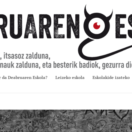
r da Deabruaren Eskola?
Leizeko eskola
Eskolakide izateko