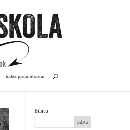
Index prohibitorum
Bilatu