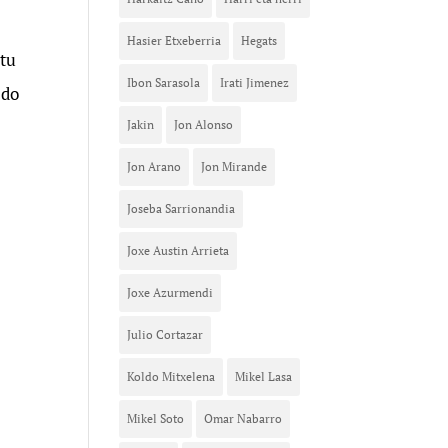
Hasier Etxeberria
Hegats
atu
Ibon Sarasola
Irati Jimenez
edo
Jakin
Jon Alonso
Jon Arano
Jon Mirande
Joseba Sarrionandia
Joxe Austin Arrieta
Joxe Azurmendi
Julio Cortazar
Koldo Mitxelena
Mikel Lasa
Mikel Soto
Omar Nabarro