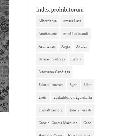
Index prohibitorum
Alberdania
Amaia Lasa
Anaitasuna
Anjel Lertxundi
Arantzazu
Argia
Axular
Bernardo Atxaga
Berria
Bitoriano Gandiaga
Edorta Jimenez
Egan
Elkar
Erein
Euskaldunon Egunkaria
Euskaltzaindia
Gabriel Aresti
Gabriel Garcia Marquez
Gero
Harkaitz Cano
Harri eta herri