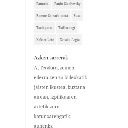
Pamiela
Paulo Slachevsky
Ramon Saizarbitoria
Susa
Txalaparta
Txillardegi
Xabier Lete
Zeruko Argia
Azken sarrerak
A, Teodoro, zeinen
ederra zen zu bidexkatik
jaisten ikustea, buztana
airean, izpilikuaren
artetik zure
katuñoarengatik
auhenka