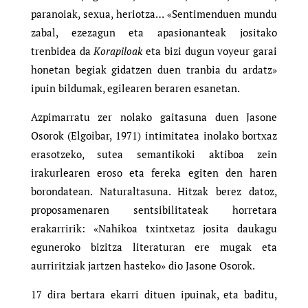
paranoiak, sexua, heriotza… «Sentimenduen mundu
zabal, ezezagun eta apasionanteak jositako
trenbidea da
Korapiloak
eta bizi dugun voyeur garai
honetan begiak gidatzen duen tranbia du ardatz»
ipuin bildumak, egilearen beraren esanetan.
Azpimarratu zer nolako gaitasuna duen Jasone
Osorok (Elgoibar, 1971) intimitatea inolako bortxaz
erasotzeko, sutea semantikoki aktiboa zein
irakurlearen eroso eta fereka egiten den haren
borondatean. Naturaltasuna. Hitzak berez datoz,
proposamenaren sentsibilitateak horretara
erakarririk: «Nahikoa txintxetaz josita daukagu
eguneroko bizitza literaturan ere mugak eta
aurriritziak jartzen hasteko» dio Jasone Osorok.
17 dira bertara ekarri dituen ipuinak, eta baditu,