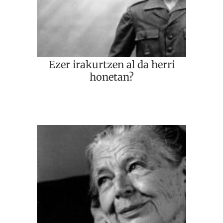
Ezer irakurtzen al da herri
honetan?