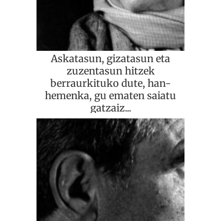
Askatasun, gizatasun eta
zuzentasun hitzek
berraurkituko dute, han-
hemenka, gu ematen saiatu
gatzaiz...