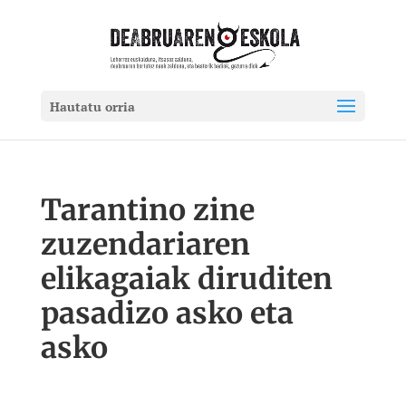
Hautatu orria
Tarantino zine
zuzendariaren
elikagaiak diruditen
pasadizo asko eta
asko