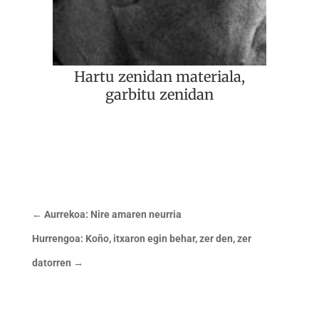
Hartu zenidan materiala,
garbitu zenidan
←
Aurrekoa: Nire amaren neurria
Hurrengoa: Koño, itxaron egin behar, zer den, zer
datorren
→