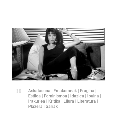

Askatasuna
|
Emakumeak
|
Eragina
|
Estiloa
|
Feminismoa
|
Idazlea
|
Ipuina
|
Irakurlea
|
Kritika
|
Lilura
|
Literatura
|
Plazera
|
Sariak