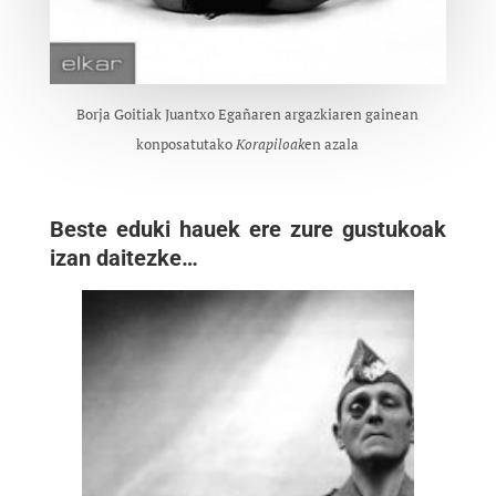
Borja Goitiak Juantxo Egañaren argazkiaren gainean
konposatutako
Korapiloak
en azala
Beste eduki hauek ere zure gustukoak
izan daitezke…