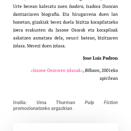
Urte berean kaleratu zuen
Isadora,
Isadora Duncan
dantzariaren biografia. Eta hirugarrena duen lan
honetan, gizakiak berez duela bizitza korapilatzeko
joera erakusten du Jasone Osorok eta korapiloak
askatzen asmatzea dela, neurri batean, bizitzaren
jolasa. Merezi duen jolasa.
Jose Luis Padron
«Jasone Osororen jolasak»
,
Bilbao
n, 2001eko
apirilean
Irudia: Uma Thurman
Pulp Fiction
promozionatzeko argazkian