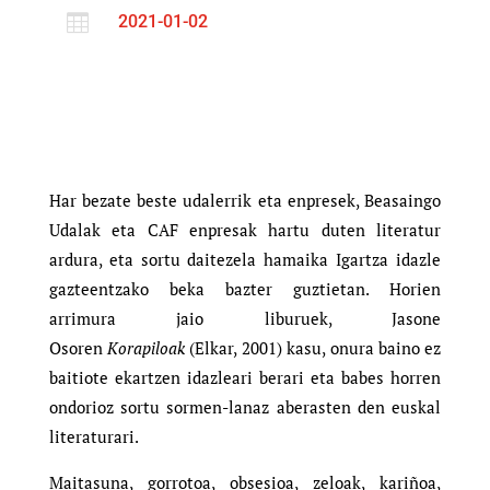

2021-01-02
Har bezate beste udalerrik eta enpresek, Beasaingo
Udalak eta CAF enpresak hartu duten literatur
ardura, eta sortu daitezela hamaika Igartza idazle
gazteentzako beka bazter guztietan. Horien
arrimura jaio liburuek, Jasone
Osoren
Korapiloak
(Elkar, 2001) kasu, onura baino ez
baitiote ekartzen idazleari berari eta babes horren
ondorioz sortu sormen-lanaz aberasten den euskal
literaturari.
Maitasuna, gorrotoa, obsesioa, zeloak, kariñoa,