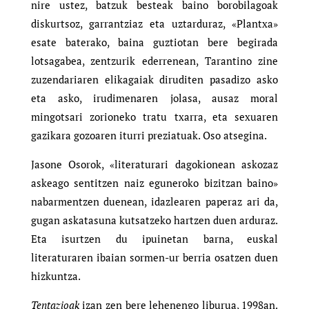
nire ustez, batzuk besteak baino borobilagoak
diskurtsoz, garrantziaz eta uztarduraz, «Plantxa»
esate baterako, baina guztiotan bere begirada
lotsagabea, zentzurik ederrenean, Tarantino zine
zuzendariaren elikagaiak diruditen pasadizo asko
eta asko, irudimenaren jolasa, ausaz moral
mingotsari zorioneko tratu txarra, eta sexuaren
gazikara gozoaren iturri preziatuak. Oso atsegina.
Jasone Osorok, «literaturari dagokionean askozaz
askeago sentitzen naiz eguneroko bizitzan baino»
nabarmentzen duenean, idazlearen paperaz ari da,
gugan askatasuna kutsatzeko hartzen duen arduraz.
Eta isurtzen du ipuinetan barna, euskal
literaturaren ibaian sormen-ur berria osatzen duen
hizkuntza.
Tentazioak
izan zen bere lehenengo liburua, 1998an.