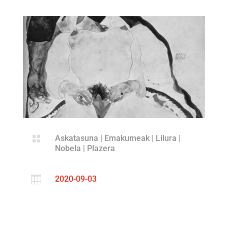

Askatasuna
|
Emakumeak
|
Lilura
|
Nobela
|
Plazera

2020-09-03