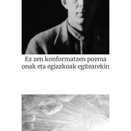
Ez zen konformatzen poema
onak eta egiazkoak egitearekin