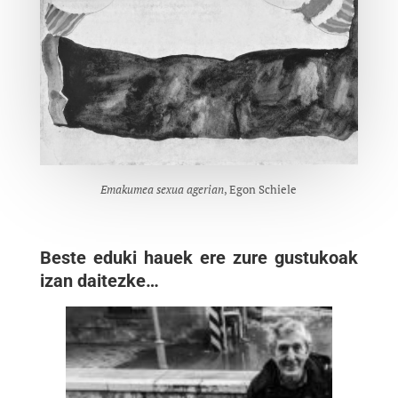
Emakumea sexua agerian
, Egon Schiele
Beste eduki hauek ere zure gustukoak
izan daitezke…