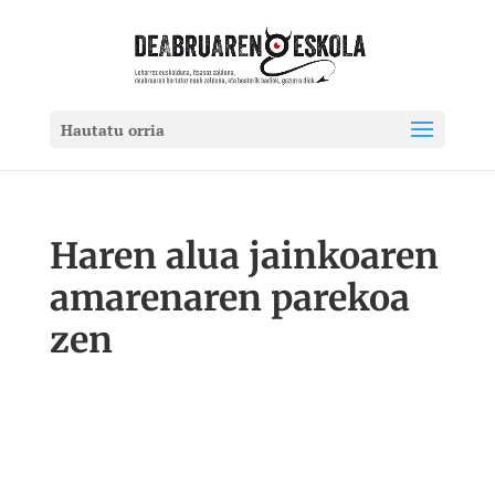
Hautatu orria
Haren alua jainkoaren
amarenaren parekoa
zen