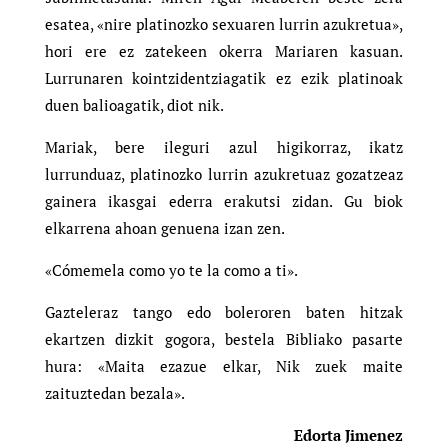
esatea, «nire platinozko sexuaren lurrin azukretua»,
hori ere ez zatekeen okerra Mariaren kasuan.
Lurrunaren kointzidentziagatik ez ezik platinoak
duen balioagatik, diot nik.
Mariak, bere ileguri azul higikorraz, ikatz
lurrunduaz, platinozko lurrin azukretuaz gozatzeaz
gainera ikasgai ederra erakutsi zidan. Gu biok
elkarrena ahoan genuena izan zen.
«Cómemela como yo te la como a ti».
Gazteleraz tango edo boleroren baten hitzak
ekartzen dizkit gogora, bestela Bibliako pasarte
hura: «Maita ezazue elkar, Nik zuek maite
zaituztedan bezala».
Edorta Jimenez