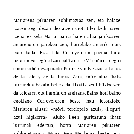
Mariarena pikuaren sublimazioa zen, eta halaxe
izaten segi dezan desiatzen diot. Uler bedi haren
izena ez zela Maria, baina haren alua jainkoaren
amarenaren parekoa zen, horrelako amarik inoiz
izan bada. Ezta Isla Correyeroren poema hura
berarentzat egina izan balitz ere: «Mi coño es negro
como carbón evaporado. Pero se vuelve azul a la luz
de la tele y de la luna». Zera, «nire alua ikatz
lurrundua bezain beltza da. Haatik azul bilakatzen
da telearen eta ilargiaren argitan». Baina hori baino
egokiago Correyeroren beste hau letorkioke
Mariaren aluari: «móvil terciopelo azul», «ileguri
azul higikorra». Aluko ileen guritasuna ikatz
lurrunak edertua, horra Mariaren pikuaren
sublimetasuna! Miren Agur Meaberen beste zera