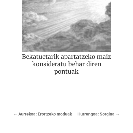
Bekatuetarik apartatzeko maiz
konsideratu behar diren
pontuak
←
Aurrekoa: Erortzeko moduak
Hurrengoa: Sorgina
→