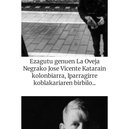
Ezagutu genuen La Oveja
Negrako Jose Vicente Katarain
kolonbiarra, Iparragirre
koblakariaren birbilo...