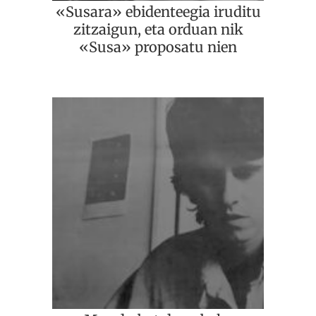
«Susara» ebidenteegia iruditu
zitzaigun, eta orduan nik
«Susa» proposatu nien