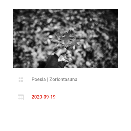

Poesia
|
Zoriontasuna

2020-09-19