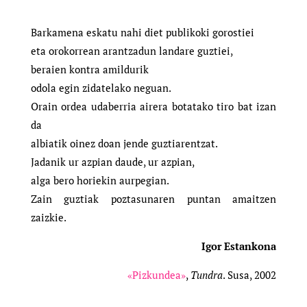
Barkamena eskatu nahi diet publikoki gorostiei
eta orokorrean arantzadun landare guztiei,
beraien kontra amildurik
odola egin zidatelako neguan.
Orain ordea udaberria airera botatako tiro bat izan
da
albiatik oinez doan jende guztiarentzat.
Jadanik ur azpian daude, ur azpian,
alga bero horiekin aurpegian.
Zain guztiak poztasunaren puntan amaitzen
zaizkie.
Igor Estankona
«Pizkundea»
,
Tundra
. Susa, 2002