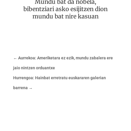
Mundu bat da nobela,
bibentziari asko esijitzen dion
mundu bat nire kasuan
←
Aurrekoa: Ameriketara ez ezik, mundu zabalera ere
jaio nintzen orduantxe
Hurrengoa: Hainbat erretratu euskararen galerian
barrena
→