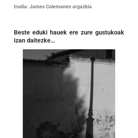
Irudia: James Colemanen argazkia
Beste eduki hauek ere zure gustukoak
izan daitezke…