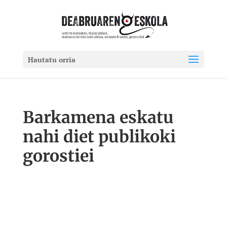
Hautatu orria
Barkamena eskatu
nahi diet publikoki
gorostiei