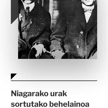
Niagarako urak
sortutako behelainoa