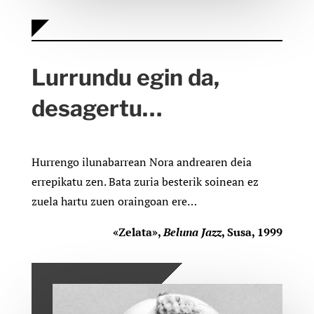
Lurrundu egin da,
desagertu…
Hurrengo ilunabarrean Nora andrearen deia
errepikatu zen. Bata zuria besterik soinean ez
zuela hartu zuen oraingoan ere…
«Zelata»,
Beluna Jazz
, Susa, 1999