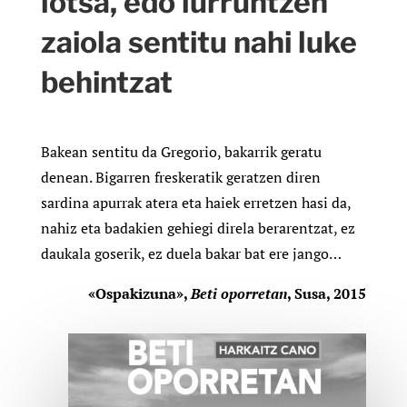
lotsa, edo lurruntzen
zaiola sentitu nahi luke
behintzat
Bakean sentitu da Gregorio, bakarrik geratu
denean. Bigarren freskeratik geratzen diren
sardina apurrak atera eta haiek erretzen hasi da,
nahiz eta badakien gehiegi direla berarentzat, ez
daukala goserik, ez duela bakar bat ere jango
…
«Ospakizuna»,
Beti oporretan
, Susa, 2015