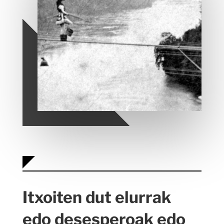
Itxoiten dut elurrak
edo desesperoak edo