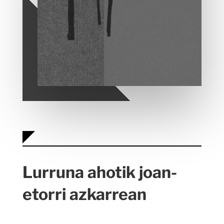
Lurruna ahotik joan-
etorri azkarrean