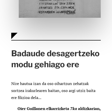
Badaude desagertzeko
modu gehiago ere
Nire hautua izan da oso oihartzun zehatzak
sortzea irakurlearen baitan, oso argi utziz baita
ere fikzioa dela.
..
Oier Guillanen elkarrizketa
7ka
aldizkarian,