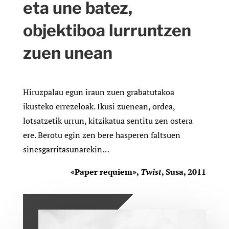
eta une batez,
objektiboa lurruntzen
zuen unean
Hiruzpalau egun iraun zuen grabatutakoa
ikusteko errezeloak. Ikusi zuenean, ordea,
lotsatzetik urrun, kitzikatua sentitu zen ostera
ere. Berotu egin zen bere hasperen faltsuen
sinesgarritasunarekin
…
«Paper requiem»,
Twist
, Susa, 2011