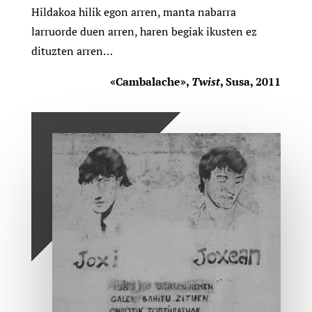
Hildakoa hilik egon arren, manta nabarra
larruorde duen arren, haren begiak ikusten ez
dituzten arren…
«Cambalache»,
Twist
, Susa, 2011