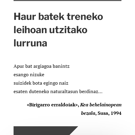
Haur batek treneko
leihoan utzitako
lurruna
Apur bat argiagoa banintz
esango nizuke
suizidek bota egingo naiz
esaten duteneko naturaltasun berdinaz…
«Birigarro erraldoiak»,
Kea behelainopean
bezala
, Susa, 1994