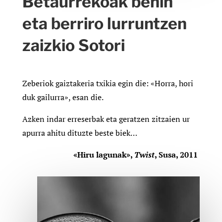
Betaurrekoak behin
eta berriro lurruntzen
zaizkio Sotori
Zeberiok gaiztakeria txikia egin die: «Horra, hori
duk gailurra», esan die.
Azken indar erreserbak eta geratzen zitzaien ur
apurra ahitu dituzte beste biek…
«Hiru lagunak»,
Twist
, Susa, 2011