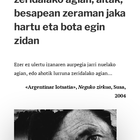
besapean zeraman jaka
hartu eta bota egin
zidan
Ezer ez ulertu izanaren aurpegia jarri nuelako
agian, edo ahotik lurruna zeridalako agian…
«Argentinar lotsatia»,
Neguko zirkua
, Susa,
2004