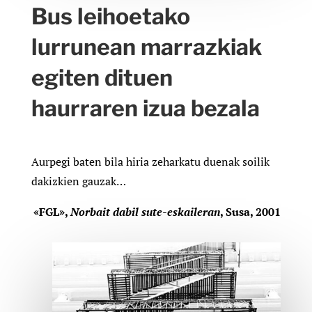
Bus leihoetako
lurrunean marrazkiak
egiten dituen
haurraren izua bezala
Aurpegi baten bila hiria zeharkatu duenak soilik
dakizkien gauzak…
«FGL»,
Norbait dabil sute-eskaileran
, Susa, 2001