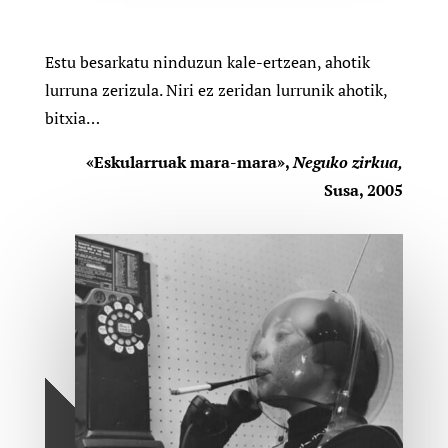
Estu besarkatu ninduzun kale-ertzean, ahotik
lurruna zerizula. Niri ez zeridan lurrunik ahotik,
bitxia
…
«Eskularruak mara-mara»,
Neguko zirkua,
Susa, 2005