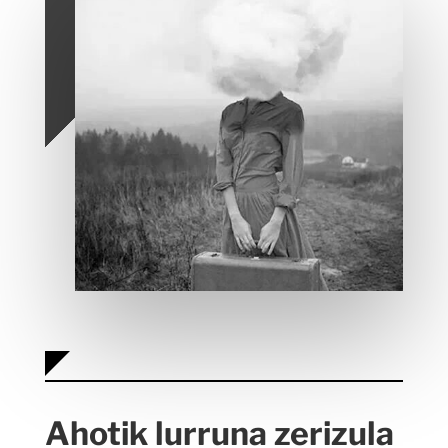
Ahotik lurruna zerizula