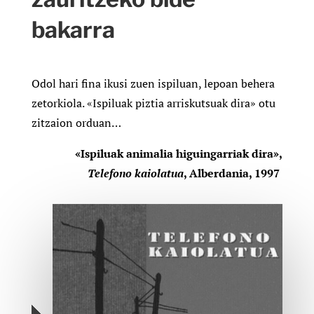
bakarra
Odol hari fina ikusi zuen ispiluan, lepoan behera
zetorkiola. «Ispiluak piztia arriskutsuak dira» otu
zitzaion orduan…
«Ispiluak animalia higuingarriak dira»,
Telefono kaiolatua
, Alberdania, 1997