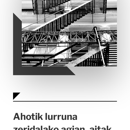
Ahotik lurruna
zeridalako agian, aitak,