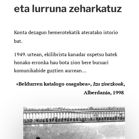
eta lurruna zeharkatuz
Konta dezagun hemerotekatik ateratako istorio
bat.
urtean, ekilibrista kanadar ospetsu batek
honako erronka hau bota zion bere buruari
komunikabide guztien aurrean…
«Beldurren katalogo osagabea»,
Izu zinezkoak
,
Alberdania, 1998