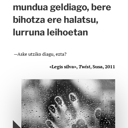
mundua geldiago, bere
bihotza ere halatsu,
lurruna leihoetan
—Aske utziko diagu, ezta?
«Legis silva»,
Twist
, Susa, 2011