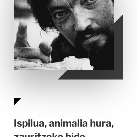
Ispilua, animalia hura,
zauritzeko bide