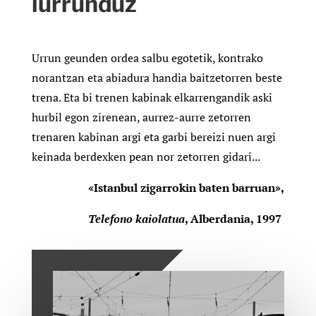
lurrunduz
Urrun geunden ordea salbu egotetik, kontrako
norantzan eta abiadura handia baitzetorren beste
trena. Eta bi trenen kabinak elkarrengandik aski
hurbil egon zirenean, aurrez-aurre zetorren
trenaren kabinan argi eta garbi bereizi nuen argi
keinada berdexken pean nor zetorren gidari
.
..
«Istanbul zigarrokin baten barruan»,
Telefono kaiolatua
, Alberdania, 1997