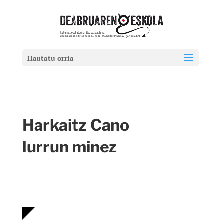
Hautatu orria
Harkaitz Cano
lurrun minez