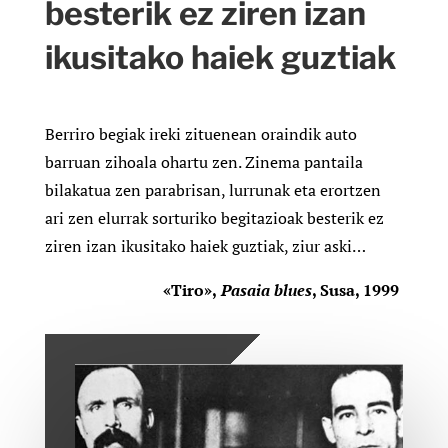
besterik ez ziren izan
ikusitako haiek guztiak
Berriro begiak ireki zituenean oraindik auto
barruan zihoala ohartu zen. Zinema pantaila
bilakatua zen parabrisan, lurrunak eta erortzen
ari zen elurrak sorturiko begitazioak besterik ez
ziren izan ikusitako haiek guztiak, ziur aski…
«Tiro»,
Pasaia blues
, Susa, 1999